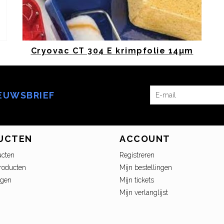
Cryovac CT 304 E krimpfolie 14µm
IEUWSBRIEF
UCTEN
ACCOUNT
ucten
Registreren
roducten
Mijn bestellingen
ngen
Mijn tickets
Mijn verlanglijst