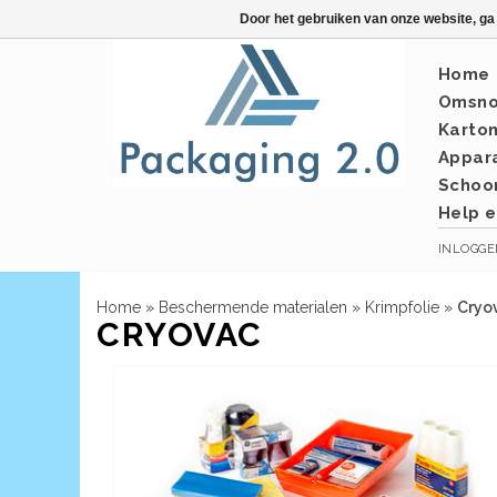
Door het gebruiken van onze website, ga
Home
Omsno
Karto
Appar
Schoo
Help e
INLOGG
Home
»
Beschermende materialen
»
Krimpfolie
»
Cryo
CRYOVAC