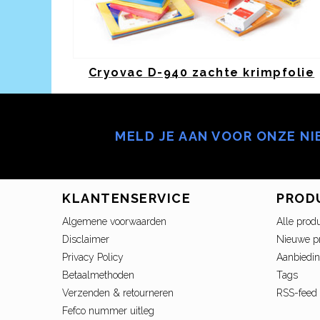
Cryovac D-940 zachte krimpfolie
MELD JE AAN VOOR ONZE N
KLANTENSERVICE
PROD
Algemene voorwaarden
Alle prod
Disclaimer
Nieuwe p
Privacy Policy
Aanbiedi
Betaalmethoden
Tags
Verzenden & retourneren
RSS-feed
Fefco nummer uitleg