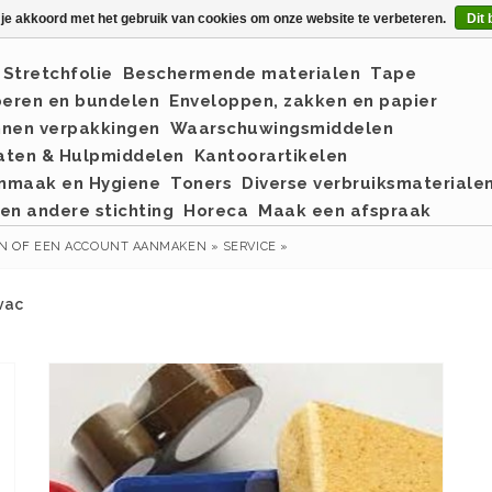
 je akkoord met het gebruik van cookies om onze website te verbeteren.
Dit 
Stretchfolie
Beschermende materialen
Tape
eren en bundelen
Enveloppen, zakken en papier
nnen verpakkingen
Waarschuwingsmiddelen
aten & Hulpmiddelen
Kantoorartikelen
nmaak en Hygiene
Toners
Diverse verbruiksmateriale
en andere stichting
Horeca
Maak een afspraak
EN
OF
EEN ACCOUNT AANMAKEN »
SERVICE »
vac