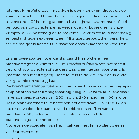
KWALITEIT IN KRIMPFOLIE
Iets met krimpfolie laten inpakken is een manier om droog, uit de
wind en beschermd te werken en uw objecten droog en beschermd
te vervoeren. Of het nu gaat om het welzijn van uw mensen of het
behoud van uw objecten, er is veel mogelijk. Bovendien is onze
krimpfolie UV-bestendig en te recyclen. De krimpfolie is zeer stevig
en bestand tegen extreem weer. Mits goed gebouwd en verankerd
aan de steiger is het zelfs in staat om orkaankrachten te verduren.
DE SOORTEN KRIMPFOLIE
Er zijn twee soorten folie: de standaard krimpfolie en een
brandvertragende krimpfolie. De
standaard folie
wordt het meest
gebruikt voor objecten of steigers waar geen gevaar voor brand is
(meestal schildersteigers). Deze folie is in de kleur wit en in dikte
van 300 micron verkrijgbaar.
De
brandvertragende folie
wordt het meest in de industrie toegepast
of op plaatsen waar brandgevaar erg hoog is. Deze folie is leverbaar
in verschillende diktes van 200 micron, 250 micron en 300 micron.
Deze brandwerende folie heeft ook het certificaat DIN 4102-B1 en
daarmee voldoet het aan de veiligheidsvoorschriften van de
brandweer. Wij pakken niet alleen steigers in met de
brandvertragende krimpfolie.
Nog even de voordelen van het inpakken met krimpfolie op een rij:
Brandwerend