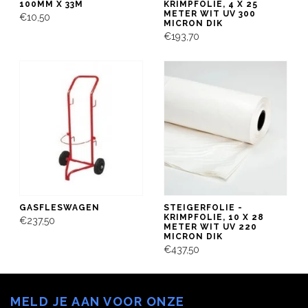
100MM X 33M
KRIMPFOLIE, 4 X 25
METER WIT UV 300
€10,50
MICRON DIK
€193,70
GASFLESWAGEN
STEIGERFOLIE -
KRIMPFOLIE, 10 X 28
€237,50
METER WIT UV 220
MICRON DIK
€437,50
MELD JE AAN VOOR ONZE