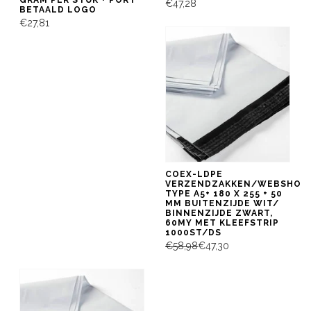
€47,28
BETAALD LOGO
€27,81
COEX-LDPE
VERZENDZAKKEN/WEBSHOP
TYPE A5+ 180 X 255 + 50
MM BUITENZIJDE WIT/
BINNENZIJDE ZWART,
60MY MET KLEEFSTRIP
1000ST/DS
€58,98
€47,30