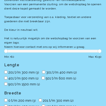
Bovendien vochtbestendig, gewicht- en ruimtebesparend.
Voorzien van een permanente sluiting. om de webshopbag te openen
dient deze kapot gemaakt te worden.
Toepasbaar voor verzending van o.a. kleding, textiel en andere
goederen die niet breekbaar zijn.
De kleur in neutraal wit.
Het is natuurlijk mogelijk om de webshopbag te voorzien van een
eigen logo.
Neem hiervoor contact met ons op wij informeren u graag.
Min: €
0
Max: €
150
Lengte
201 t/m 300 mm
301 t/m 400 mm
(3)
(2)
401 t/m 500 mm
501 t/m 600 mm
(1)
(1)
901 t/m 1500 mm
(1)
Breedte
0 t/m 200 mm
201 t/m 300 mm
(3)
(2)