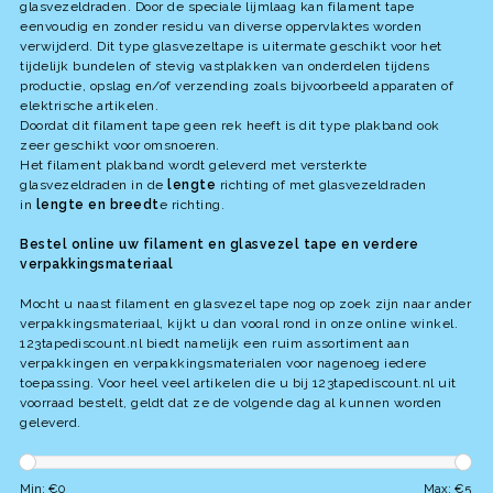
glasvezeldraden. Door de speciale lijmlaag kan filament tape
eenvoudig en zonder residu van diverse oppervlaktes worden
verwijderd. Dit type glasvezeltape is uitermate geschikt voor het
tijdelijk bundelen of stevig vastplakken van onderdelen tijdens
productie, opslag en/of verzending zoals bijvoorbeeld apparaten of
elektrische artikelen.
Doordat dit filament tape geen rek heeft is dit type plakband ook
zeer geschikt voor omsnoeren.
Het filament plakband wordt geleverd met versterkte
glasvezeldraden in de
lengte
richting of met glasvezeldraden
in
lengte en breedt
e richting.
Bestel online uw filament en glasvezel tape en verdere
verpakkingsmateriaal
Mocht u naast filament en glasvezel tape nog op zoek zijn naar ander
verpakkingsmateriaal, kijkt u dan vooral rond in onze online winkel.
123tapediscount.nl biedt namelijk een ruim assortiment aan
verpakkingen en verpakkingsmaterialen voor nagenoeg iedere
toepassing. Voor heel veel artikelen die u bij 123tapediscount.nl uit
voorraad bestelt, geldt dat ze de volgende dag al kunnen worden
geleverd.
Min: €
0
Max: €
5