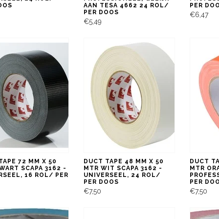
OOS
AAN TESA 4662 24 ROL/
PER DO
PER DOOS
€6,47
€5,49
TAPE 72 MM X 50
DUCT TAPE 48 MM X 50
DUCT TA
WART SCAPA 3162 -
MTR WIT SCAPA 3162 -
MTR ORA
RSEEL, 16 ROL/ PER
UNIVERSEEL, 24 ROL/
PROFESS
PER DOOS
PER DO
€7,50
€7,50