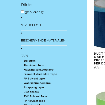
Dikte
32 Micron
(7)
STRETCHFOLIE
BESCHERMENDE MATERIALEN
DUCT 
TAPE
X 50 M
PROFE
Etiketten
PER D
Aluminium tape
€8,00
Masking schilderstape
Filament Versterkte Tape
PP Solvent tape
Waarschuwingstape
Strapping tape
Dispensers
PVC Solvent Tape
PP Acrylaat tape