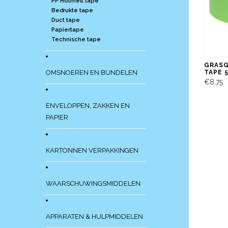
PP Hotmelt tape
Bedrukte tape
Duct tape
Papiertape
Technische tape
GRASG
OMSNOEREN EN BUNDELEN
TAPE 
€8,75
ENVELOPPEN, ZAKKEN EN
PAPIER
KARTONNEN VERPAKKINGEN
WAARSCHUWINGSMIDDELEN
APPARATEN & HULPMIDDELEN