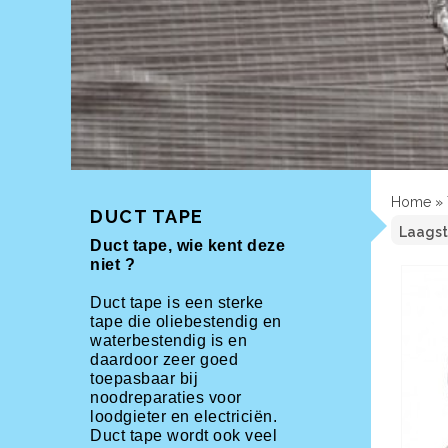
Home
»
DUCT TAPE
Duct tape, wie kent deze
niet ?
Duct tape is een sterke
tape die oliebestendig en
waterbestendig is en
daardoor zeer goed
toepasbaar bij
noodreparaties voor
loodgieter en electriciën.
Duct tape wordt ook veel