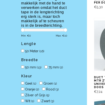
PER D
makkelijk met de hand te
€5,30
verwerken omdat het duct
tape in de lengterichting
erg sterk is, maar toch
makkelijk af te scheuren
is in de breedterichting.
Min: €
0
Max: €
10
Lengte
50 Meter
(16)
Breedte
50 mm
75 mm
(13)
(2)
Kleur
DUCT 
MTR Z
Geel
Groen
(1)
(1)
UNIVE
DOOS
Oranje
Rood
(2)
(3)
€7,24
Zilver of Grijs
(5)
Wit
Zwart
(1)
(3)