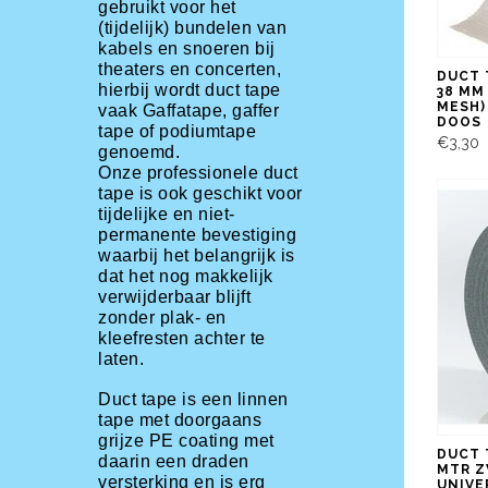
gebruikt voor het
(tijdelijk) bundelen van
kabels en snoeren bij
theaters en concerten,
DUCT 
hierbij wordt duct tape
38 MM 
MESH) 
vaak Gaffatape, gaffer
DOOS
tape of podiumtape
€3,30
genoemd.
Onze professionele duct
tape is ook geschikt voor
tijdelijke en niet-
permanente bevestiging
waarbij het belangrijk is
dat het nog makkelijk
verwijderbaar blijft
zonder plak- en
kleefresten achter te
laten.
Duct tape is een linnen
tape met doorgaans
grijze PE coating met
DUCT 
daarin een draden
MTR Z
versterking en is erg
UNIVE