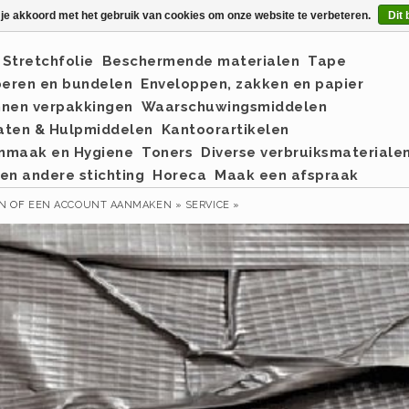
 je akkoord met het gebruik van cookies om onze website te verbeteren.
Dit 
Stretchfolie
Beschermende materialen
Tape
eren en bundelen
Enveloppen, zakken en papier
nnen verpakkingen
Waarschuwingsmiddelen
aten & Hulpmiddelen
Kantoorartikelen
nmaak en Hygiene
Toners
Diverse verbruiksmateriale
en andere stichting
Horeca
Maak een afspraak
EN
OF
EEN ACCOUNT AANMAKEN »
SERVICE »