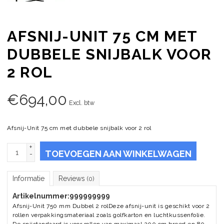
AFSNIJ-UNIT 75 CM MET
DUBBELE SNIJBALK VOOR
2 ROL
€
694,00
Excl. btw
Afsnij-Unit 75 cm met dubbele snijbalk voor 2 rol
+
TOEVOEGEN AAN WINKELWAGEN
-
Informatie
Reviews
(0)
Artikelnummer:
999999999
Afsnij-Unit 750 mm Dubbel 2 rolDeze afsnij-unit is geschikt voor 2
rollen verpakkingsmateriaal zoals golfkarton en luchtkussenfolie.
De snijstandaard is voor rollen van maximaal 200 cm breed en 80