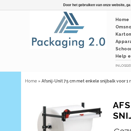
Door het gebruiken van onze website, ga
Home
Omsno
Karto
Appar
Schoo
Help e
INLOGG
Home
»
Afsnij-Unit 75 cm met enkele snijbalk voor 1 r
AFS
SNI