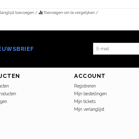
langlijst toevoegen
/
Toevoegen om te vergelijken
/
IEUWSBRIEF
UCTEN
ACCOUNT
ucten
Registreren
roducten
Mijn bestellingen
ngen
Mijn tickets
Mijn verlanglijst