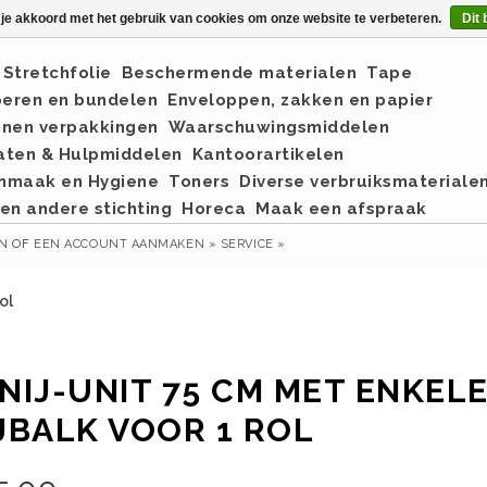
 je akkoord met het gebruik van cookies om onze website te verbeteren.
Dit 
Stretchfolie
Beschermende materialen
Tape
eren en bundelen
Enveloppen, zakken en papier
nnen verpakkingen
Waarschuwingsmiddelen
aten & Hulpmiddelen
Kantoorartikelen
nmaak en Hygiene
Toners
Diverse verbruiksmateriale
en andere stichting
Horeca
Maak een afspraak
EN
OF
EEN ACCOUNT AANMAKEN »
SERVICE »
ol
NIJ-UNIT 75 CM MET ENKEL
JBALK VOOR 1 ROL