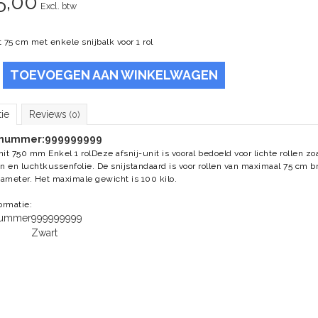
5,00
Excl. btw
t 75 cm met enkele snijbalk voor 1 rol
TOEVOEGEN AAN WINKELWAGEN
tie
Reviews
(0)
lnummer:
999999999
nit 750 mm Enkel 1 rolDeze afsnij-unit is vooral bedoeld voor lichte rollen zo
on en luchtkussenfolie. De snijstandaard is voor rollen van maximaal 75 cm 
ameter. Het maximale gewicht is 100 kilo.
formatie:
lnummer
999999999
Zwart