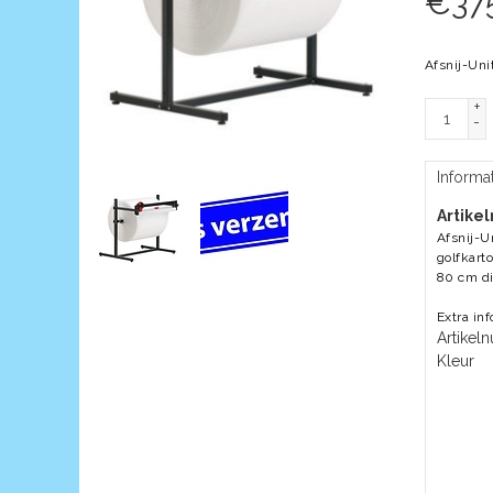
€
37
Afsnij-Uni
+
-
Informa
Artike
Afsnij-U
golfkart
80 cm di
Extra in
Artike
Kleur