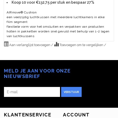
Koop 10 voor €132,75 per stuk en bespaar 27%
AIRmove® Cushion
een veelzijdig luchtkussen met meerdere luchtkamers in elke
film segment
flexibele vorm voor het omsluiten en verpakken van producten
holten in pakketten worden snel gevuld met behulp van 1-2 lagen
van luchtkussens
Aan verlanglijst toevoegen
/
Toevoegen om te vergelijken
/
MELD JE AAN VOOR ONZE
NIEUWSBRIEF
VERSTUUR
KLANTENSERVICE
ACCOUNT