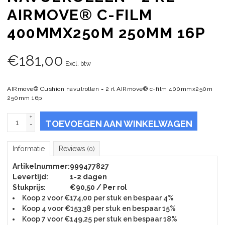
AIRMOVE® C-FILM
400MMX250M 250MM 16P
€
181,00
Excl. btw
AIRmove® Cushion navulrollen = 2 rl AIRmove® c-film 400mmx250m
250mm 16p
+
TOEVOEGEN AAN WINKELWAGEN
-
Informatie
Reviews
(0)
Artikelnummer:
999477827
Levertijd:
1-2 dagen
Stukprijs:
€90,50 / Per rol
Koop 2 voor €174,00 per stuk en bespaar 4%
Koop 4 voor €153,38 per stuk en bespaar 15%
Koop 7 voor €149,25 per stuk en bespaar 18%