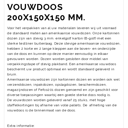
VOUWDOOS
200X150X150 MM.
Voor het verpakken van al uw materialen leveren wij uit voorraad
de standaard maten aan amerikaanse vouwdozen. Onze kartonnen
dozen zijn van stevig 3 mm. enkelgolf karton (B-golf) met een
sterke testliner buitenlaag. Deze stevige amerikaanse vouwdozen,
hebben 2 korte en 2 lange kleppen aan de boven- en onderzijde
van de doos en kunnen op deze manier eenvoudig in elkaar
gevouwen worden. Dozen worden gesloten door middel van
verpakkingstape of stevig plakband. Een amerikaanse vouwdoos
beschermt uw product optimaal en wordt standaard geleverd in
bruin.
Amerikaanse vouwdozen zijn kartonnen dozen en worden ook wel
verzenddozen, inpakdozen, opslagdozen, beschermdozen,
magazijndozen of Fefco201 dozen genoemd en zijn geschikt voor
diverse toepassingen waarbij een goede sterke doos nodig is.
De vouwdozen worden geleverd vanaf 25 stuks, met hoge
staffelkortingen bij afname van volle pallets. De afmeting van de
vouwdoos is de binnenmaat van de doos.
Extra informatie: