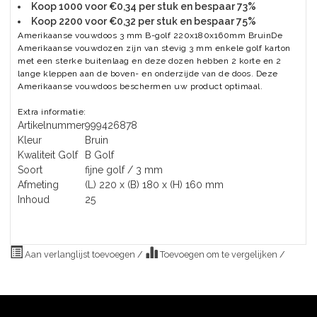
Koop 1000 voor €0,34 per stuk en bespaar 73%
Koop 2200 voor €0,32 per stuk en bespaar 75%
Amerikaanse vouwdoos 3 mm B-golf 220x180x160mm BruinDe
Amerikaanse vouwdozen zijn van stevig 3 mm enkele golf karton
met een sterke buitenlaag en deze dozen hebben 2 korte en 2
lange kleppen aan de boven- en onderzijde van de doos. Deze
Amerikaanse vouwdoos beschermen uw product optimaal.
Extra informatie:
Artikelnummer
999426878
Kleur
Bruin
Kwaliteit Golf
B Golf
Soort
fijne golf / 3 mm
Afmeting
(L) 220 x (B) 180 x (H) 160 mm
Inhoud
25
Aan verlanglijst toevoegen
/
Toevoegen om te vergelijken
/