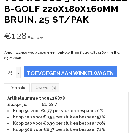
B-GOLF 220X180X160MM
BRUIN, 25 ST/PAK
€
1,28
Excl. btw
Amerikaanse vouwdoos 3 mm enkele B-golf 220x180x160mm Bruin,
25 st/pak
+
TOEVOEGEN AAN WINKELWAGEN
-
Informatie
Reviews
(0)
Artikelnummer:
999426878
Stukprijs:
€1,28 /
Koop 50 voor €0,77 per stuk en bespaar 40%
Koop 100 voor €0,55 per stuk en bespaar 57%
Koop 250 voor €0,39 per stuk en bespaar 70%
Koop 500 voor €0,37 per stuk en bespaar 71%