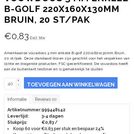
B-GOLF 220X160X130MM
BRUIN, 20 ST/PAK
€
0,83
Excl. btw
Amerikaanse vouwdoos 3 mm enkele B-golf 220x160x130mm Bruin,
20 st/pak. Deze standaard dozen zijn geschikt voor het verpakken van
lichte en dragende producten. FSC-gecertificeerd. De vouwdoos heeft
aan de buitenkant testliner en is gemakkelijk te sluiten
+
TOEVOEGEN AAN WINKELWAGEN
-
Informatie
Reviews
(0)
Artikelnummer:
999448142
Levertijd:
3-4 dagen
Stukprijs:
€0,83 /
Koop 60 voor €0,63 per stuk en bespaar 24%