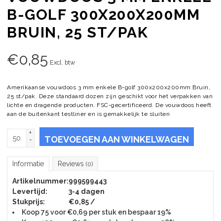
B-GOLF 300X200X200MM
BRUIN, 25 ST/PAK
€
0,85
Excl. btw
Amerikaanse vouwdoos 3 mm enkele B-golf 300x200x200mm Bruin,
25 st/pak. Deze standaard dozen zijn geschikt voor het verpakken van
lichte en dragende producten. FSC-gecertificeerd. De vouwdoos heeft
aan de buitenkant testliner en is gemakkelijk te sluiten
+
TOEVOEGEN AAN WINKELWAGEN
-
Informatie
Reviews
(0)
Artikelnummer:
999599443
Levertijd:
3-4 dagen
Stukprijs:
€0,85 /
Koop 75 voor €0,69 per stuk en bespaar 19%