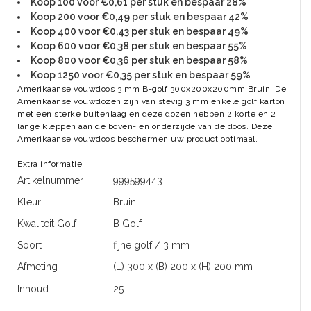
Koop 100 voor €0,61 per stuk en bespaar 28%
Koop 200 voor €0,49 per stuk en bespaar 42%
Koop 400 voor €0,43 per stuk en bespaar 49%
Koop 600 voor €0,38 per stuk en bespaar 55%
Koop 800 voor €0,36 per stuk en bespaar 58%
Koop 1250 voor €0,35 per stuk en bespaar 59%
Amerikaanse vouwdoos 3 mm B-golf 300x200x200mm Bruin. De
Amerikaanse vouwdozen zijn van stevig 3 mm enkele golf karton
met een sterke buitenlaag en deze dozen hebben 2 korte en 2
lange kleppen aan de boven- en onderzijde van de doos. Deze
Amerikaanse vouwdoos beschermen uw product optimaal.
Extra informatie:
Artikelnummer
999599443
Kleur
Bruin
Kwaliteit Golf
B Golf
Soort
fijne golf / 3 mm
Afmeting
(L) 300 x (B) 200 x (H) 200 mm
Inhoud
25