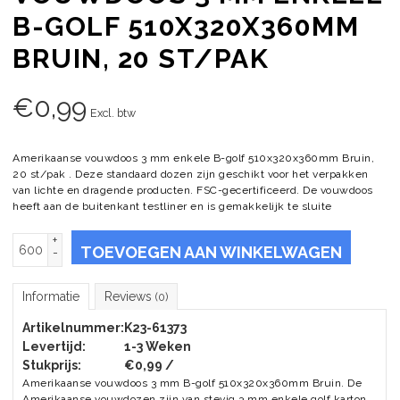
B-GOLF 510X320X360MM
BRUIN, 20 ST/PAK
€
0,99
Excl. btw
Amerikaanse vouwdoos 3 mm enkele B-golf 510x320x360mm Bruin,
20 st/pak . Deze standaard dozen zijn geschikt voor het verpakken
van lichte en dragende producten. FSC-gecertificeerd. De vouwdoos
heeft aan de buitenkant testliner en is gemakkelijk te sluite
+
TOEVOEGEN AAN WINKELWAGEN
-
Informatie
Reviews
(0)
Artikelnummer:
K23-61373
Levertijd:
1-3 Weken
Stukprijs:
€0,99 /
Amerikaanse vouwdoos 3 mm B-golf 510x320x360mm Bruin. De
Amerikaanse vouwdozen zijn van stevig 3 mm enkele golf karton