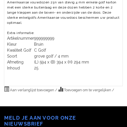
Amerikaanse vouwdozen zijn van stevig 4 mm enkele golf karton
met een sterke buitenlaag en deze dozen hebben 2 korte en 2
lange kleppen aan de boven- en onderzijde van de doos. Deze
sterke enkelgolfs Amerikaanse vouwdoos beschermen uw product
optimaal.
Extra informatie:
Artikelnummer
999999999
Kleur
Bruin
Kwaliteit Golf
C Golf
Soort
grove golf / 4 mm
Afmeting
(L) 594 x (B) 394 x (H) 294 mm
Inhoud
25
Aan verlanglijst toevoegen
/
Toevoegen om te vergelijken
/
MELD JE AAN VOOR ONZE
NIEUWSBRIEF