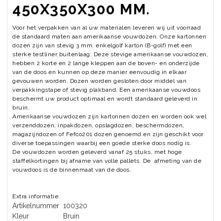
450X350X300 MM.
Voor het verpakken van al uw materialen leveren wij uit voorraad
de standaard maten aan amerikaanse vouwdozen. Onze kartonnen
dozen zijn van stevig 3 mm. enkelgolf karton (B-golf) met een
sterke testliner buitenlaag. Deze stevige amerikaanse vouwdozen,
hebben 2 korte en 2 lange kleppen aan de boven- en onderzijde
van de doos en kunnen op deze manier eenvoudig in elkaar
gevouwen worden. Dozen worden gesloten door middel van
verpakkingstape of stevig plakband. Een amerikaanse vouwdoos
beschermt uw product optimaal en wordt standaard geleverd in
bruin.
Amerikaanse vouwdozen zijn kartonnen dozen en worden ook wel
verzenddozen, inpakdozen, opslagdozen, beschermdozen,
magazijndozen of Fefco201 dozen genoemd en zijn geschikt voor
diverse toepassingen waarbij een goede sterke doos nodig is.
De vouwdozen worden geleverd vanaf 25 stuks, met hoge
staffelkortingen bij afname van volle pallets. De afmeting van de
vouwdoos is de binnenmaat van de doos.
Extra informatie:
Artikelnummer
100320
Kleur
Bruin