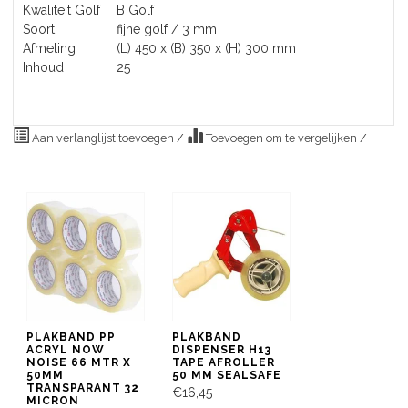
Kwaliteit Golf
B Golf
Soort
fijne golf / 3 mm
Afmeting
(L) 450 x (B) 350 x (H) 300 mm
Inhoud
25
Aan verlanglijst toevoegen
/
Toevoegen om te vergelijken
/
PLAKBAND PP
PLAKBAND
ACRYL NOW
DISPENSER H13
NOISE 66 MTR X
TAPE AFROLLER
50MM
50 MM SEALSAFE
TRANSPARANT 32
€16,45
MICRON