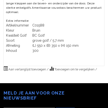
lange kleppen aan de boven- en onderzijde van de doos. Deze
sterke enkelgolfs Amerikaanse vouwdoos beschermen uw product
optimaal.
Extra informatie:
Artikelnummer
C01588
Kleur
Bruin
Kwaliteit Golf
BC Golf
Soort
grove golf / 5,7 mm
Afmeting
(L) 550 x (B) 350 x (H) 150 mm
Inhoud
300
Aan verlanglijst toevoegen
/
Toevoegen om te vergelijken
/
MELD JE AAN VOOR ONZE
NIEUWSBRIEF