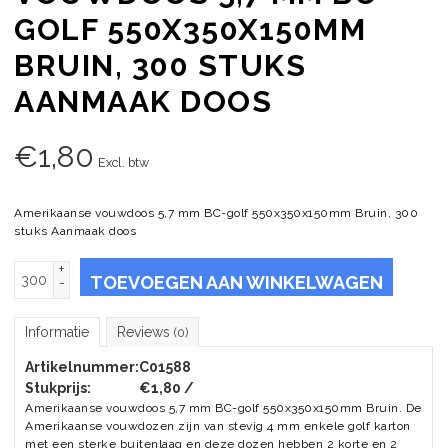
GOLF 550X350X150MM
BRUIN, 300 STUKS
AANMAAK DOOS
€
1,80
Excl. btw
Amerikaanse vouwdoos 5,7 mm BC-golf 550x350x150mm Bruin, 300
stuks Aanmaak doos
+
TOEVOEGEN AAN WINKELWAGEN
-
Informatie
Reviews
(0)
Artikelnummer:
C01588
Stukprijs:
€1,80 /
Amerikaanse vouwdoos 5,7 mm BC-golf 550x350x150mm Bruin. De
Amerikaanse vouwdozen zijn van stevig 4 mm enkele golf karton
met een sterke buitenlaag en deze dozen hebben 2 korte en 2