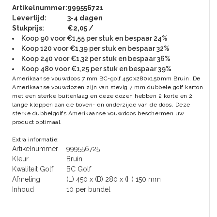
Artikelnummer:
999556721
Levertijd:
3-4 dagen
Stukprijs:
€2,05 /
Koop 90 voor €1,55 per stuk en bespaar 24%
Koop 120 voor €1,39 per stuk en bespaar 32%
Koop 240 voor €1,32 per stuk en bespaar 36%
Koop 480 voor €1,25 per stuk en bespaar 39%
Amerikaanse vouwdoos 7 mm BC-golf 450x280x150mm Bruin. De
Amerikaanse vouwdozen zijn van stevig 7 mm dubbele golf karton
met een sterke buitenlaag en deze dozen hebben 2 korte en 2
lange kleppen aan de boven- en onderzijde van de doos. Deze
sterke dubbelgolfs Amerikaanse vouwdoos beschermen uw
product optimaal.
Extra informatie:
Artikelnummer
999556725
Kleur
Bruin
Kwaliteit Golf
BC Golf
Afmeting
(L) 450 x (B) 280 x (H) 150 mm
Inhoud
10 per bundel