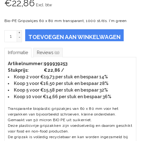
€
22,86
Excl. btw
Bio-PE Gripzakjes 60 x 80 mm transparant, 1000 st/ds. I'm green
+
TOEVOEGEN AAN WINKELWAGEN
-
Informatie
Reviews
(0)
Artikelnummer:
999939253
Stukprijs:
€22,86 /
Koop 2 voor €19,73 per stuk en bespaar 14%
Koop 3 voor €16,50 per stuk en bespaar 28%
Koop 5 voor €15,58 per stuk en bespaar 32%
Koop 10 voor €14,66 per stuk en bespaar 36%
Transparante bioplastic gripzakjes van 60 x 80 mm voor het
verpakken van bijvoorbeeld schroeven, kleine onderdelen.
Gemaakt van 50 micron BIO PE uit suikerriet.
Deze plasticvrije gripzakken zijn voedselveilig en daarom geschikt
voor food en non-food producten.
De gripzak is volledig recyclebaar en kan worden ingezameld bij