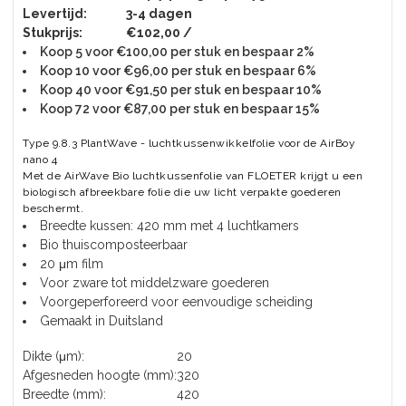
Levertijd:
3-4 dagen
Stukprijs:
€102,00 /
Koop 5 voor €100,00 per stuk en bespaar 2%
Koop 10 voor €96,00 per stuk en bespaar 6%
Koop 40 voor €91,50 per stuk en bespaar 10%
Koop 72 voor €87,00 per stuk en bespaar 15%
Type 9.8.3 PlantWave - luchtkussenwikkelfolie voor de AirBoy
nano 4
Met de AirWave Bio luchtkussenfolie van FLOETER krijgt u een
biologisch afbreekbare folie die uw licht verpakte goederen
beschermt.
Breedte kussen: 420 mm met 4 luchtkamers
Bio thuiscomposteerbaar
20 μm film
Voor zware tot middelzware goederen
Voorgeperforeerd voor eenvoudige scheiding
Gemaakt in Duitsland
Dikte (μm):
20
Afgesneden hoogte (mm):
320
Breedte (mm):
420