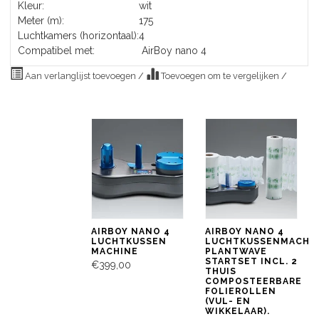
Kleur:
wit
Meter (m):
175
Luchtkamers (horizontaal):
4
Compatibel met:
AirBoy nano 4
Aan verlanglijst toevoegen
/
Toevoegen om te vergelijken
/
AIRBOY NANO 4
AIRBOY NANO 4
LUCHTKUSSEN
LUCHTKUSSENMACHI
MACHINE
PLANTWAVE
STARTSET INCL. 2
€399,00
THUIS
COMPOSTEERBARE
FOLIEROLLEN
(VUL- EN
WIKKELAAR).