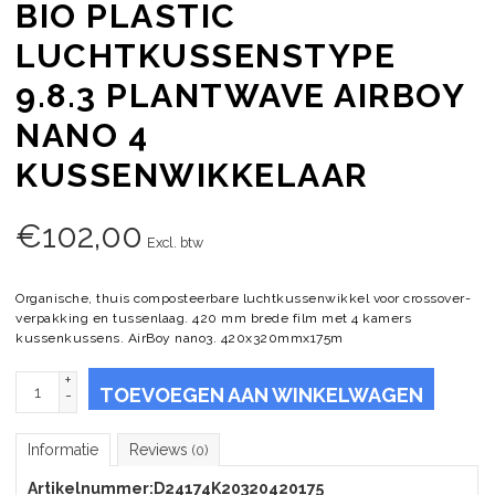
BIO PLASTIC
LUCHTKUSSENSTYPE
9.8.3 PLANTWAVE AIRBOY
NANO 4
KUSSENWIKKELAAR
€
102,00
Excl. btw
Organische, thuis composteerbare luchtkussenwikkel voor crossover-
verpakking en tussenlaag. 420 mm brede film met 4 kamers
kussenkussens. AirBoy nano3. 420x320mmx175m
+
TOEVOEGEN AAN WINKELWAGEN
-
Informatie
Reviews
(0)
Artikelnummer:
D24174K20320420175