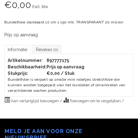
€
0,00
Excl. btw
Bundelfolie standaard 10 cm x 150 mtr, TRANSPARANT 20 micron
Prijs op aanvraag
Informatie
Reviews
(0)
Artikelnummer:
897777175
Beschikbaarheid:
Prijs op aanvraag
Stukprijs:
€0,00 / Stuk
Bundelfolie is verpakt op smalle mini rolletjes stretchfolie die
kunnen worden toegepast voor het bundelen of omwikkelen van
verschillende soorten producten.
Aan verlanglijst toevoegen
/
Toevoegen om te vergelijken
/
MELD JE AAN VOOR ONZE
NIEUWSBRIEF