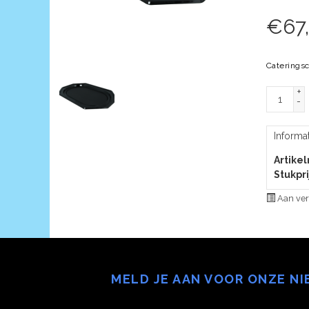
€
67
Caterings
+
-
Informa
Artike
Stukpri
Aan ver
MELD JE AAN VOOR ONZE N