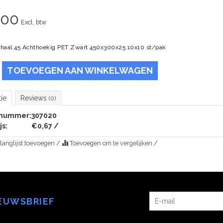
,00
Excl. btw
chaal 45 Achthoekig PET Zwart 450x300x25 10x10 st/pak
TOEVOEGEN AAN WINKELWAGEN
tie
Reviews
(0)
lnummer:
307020
js:
€0,67 /
langlijst toevoegen
/
Toevoegen om te vergelijken
/
IEUWSBRIEF