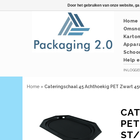
Door het gebruiken van onze website, ga
Home
Omsno
Karto
Appar
Schoo
Help e
INLOGG
Home
»
Cateringschaal 45 Achthoekig PET Zwart 45
CAT
PET
ST/