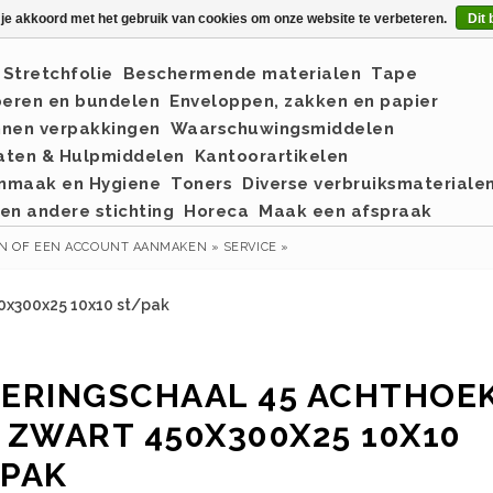
 je akkoord met het gebruik van cookies om onze website te verbeteren.
Dit 
Stretchfolie
Beschermende materialen
Tape
eren en bundelen
Enveloppen, zakken en papier
nnen verpakkingen
Waarschuwingsmiddelen
aten & Hulpmiddelen
Kantoorartikelen
nmaak en Hygiene
Toners
Diverse verbruiksmateriale
en andere stichting
Horeca
Maak een afspraak
EN
OF
EEN ACCOUNT AANMAKEN »
SERVICE »
0x300x25 10x10 st/pak
ERINGSCHAAL 45 ACHTHOE
 ZWART 450X300X25 10X10
PAK