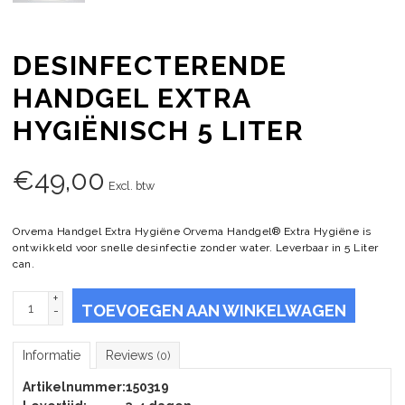
DESINFECTERENDE
HANDGEL EXTRA
HYGIËNISCH 5 LITER
€
49,00
Excl. btw
Orvema Handgel Extra Hygiëne Orvema Handgel® Extra Hygiëne is
ontwikkeld voor snelle desinfectie zonder water. Leverbaar in 5 Liter
can.
+
TOEVOEGEN AAN WINKELWAGEN
-
Informatie
Reviews
(0)
Artikelnummer:
150319