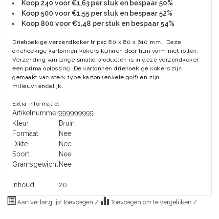
Koop 240 voor €1,63 per stuk en bespaar 50%
Koop 500 voor €1,55 per stuk en bespaar 52%
Koop 800 voor €1,48 per stuk en bespaar 54%
Driehoekige verzendkoker tripac 80 x 80 x 610 mm. Deze
driehoekige kartonnen kokers kunnen door hun vorm niet rollen.
Verzending van lange smalle producten is in deze verzendkoker
een prima oplossing. De kartonnen driehoekige kokers zijn
gemaakt van sterk type karton (enkele golf) en zijn
milieuvriendelijk.
Extra informatie:
Artikelnummer
999999999
Kleur
Bruin
Formaat
Nee
Dikte
Nee
Soort
Nee
Gramsgewicht
Nee
Inhoud
20
Aan verlanglijst toevoegen
/
Toevoegen om te vergelijken
/