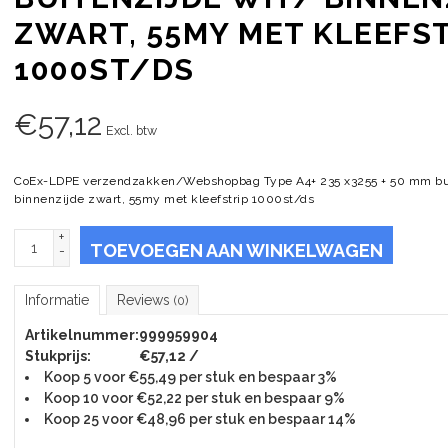
ZWART, 55MY MET KLEEFST
1000ST/DS
€
57,12
Excl. btw
CoEx-LDPE verzendzakken/Webshopbag Type A4+ 235 x3255 + 50 mm bui
binnenzijde zwart, 55my met kleefstrip 1000st/ds
+
TOEVOEGEN AAN WINKELWAGEN
-
Informatie
Reviews
(0)
Artikelnummer:
999959904
Stukprijs:
€57,12 /
Koop 5 voor €55,49 per stuk en bespaar 3%
Koop 10 voor €52,22 per stuk en bespaar 9%
Koop 25 voor €48,96 per stuk en bespaar 14%