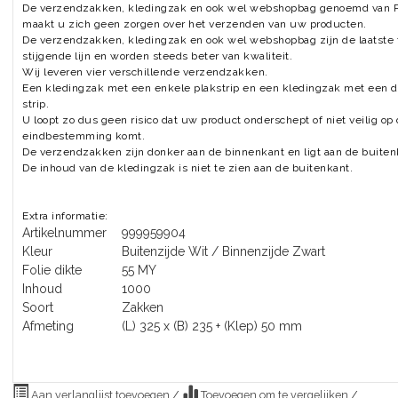
De verzendzakken, kledingzak en ook wel webshopbag genoemd van P
maakt u zich geen zorgen over het verzenden van uw producten.
De verzendzakken, kledingzak en ook wel webshopbag zijn de laatste t
stijgende lijn en worden steeds beter van kwaliteit.
Wij leveren vier verschillende verzendzakken.
Een kledingzak met een enkele plakstrip en een kledingzak met een 
strip.
U loopt zo dus geen risico dat uw product onderschept of niet veilig op
eindbestemming komt.
De verzendzakken zijn donker aan de binnenkant en ligt aan de buiten
De inhoud van de kledingzak is niet te zien aan de buitenkant.
Extra informatie:
Artikelnummer
999959904
Kleur
Buitenzijde Wit / Binnenzijde Zwart
Folie dikte
55 MY
Inhoud
1000
Soort
Zakken
Afmeting
(L) 325 x (B) 235 + (Klep) 50 mm
Aan verlanglijst toevoegen
/
Toevoegen om te vergelijken
/