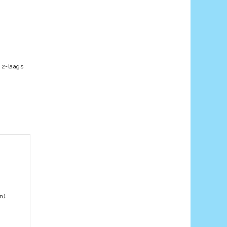
 2-laags
n).