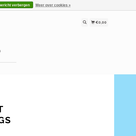
bericht verbergen
Meer over cookies »
€0,00
n
T
GS