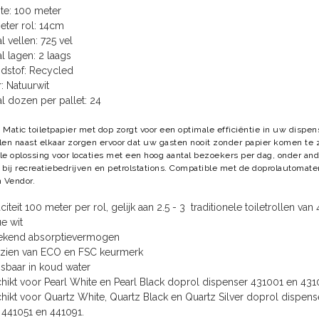
te: 100 meter
eter rol: 14cm
l vellen: 725 vel
al lagen: 2 laags
dstof: Recycled
: Natuurwit
al dozen per pallet: 24
 Matic toiletpapier met dop zorgt voor een optimale efficiëntie in uw dispen
len naast elkaar zorgen ervoor dat uw gasten nooit zonder papier komen te z
le oplossing voor locaties met een hoog aantal bezoekers per dag, onder an
 bij recreatiebedrijven en petrolstations. Compatible met de doprolautomate
n Vendor.
iteit 100 meter per rol, gelijk aan 2.5 - 3 traditionele toiletrollen van 
e wit
tekend absorptievermogen
zien van ECO en FSC keurmerk
sbaar in koud water
hikt voor Pearl White en Pearl Black doprol dispenser 431001 en 431
hikt voor Quartz White, Quartz Black en Quartz Silver doprol dispens
 441051 en 441091.