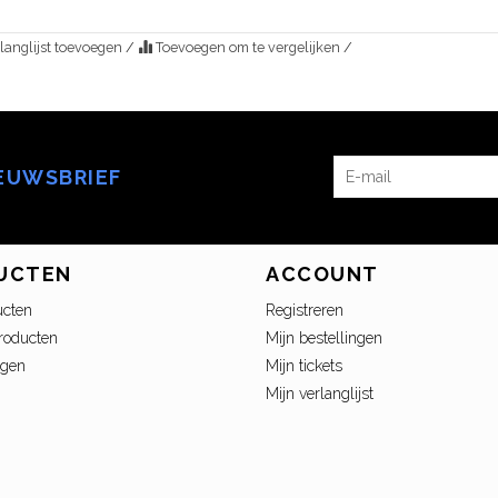
langlijst toevoegen
/
Toevoegen om te vergelijken
/
IEUWSBRIEF
UCTEN
ACCOUNT
ucten
Registreren
roducten
Mijn bestellingen
ngen
Mijn tickets
Mijn verlanglijst