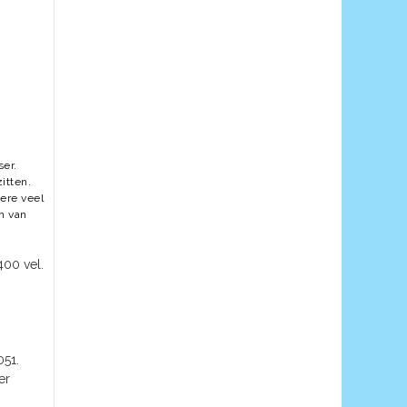
ser.
itten.
dere veel
n van
400 vel.
051.
er