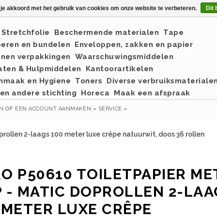
 je akkoord met het gebruik van cookies om onze website te verbeteren.
Dit 
Stretchfolie
Beschermende materialen
Tape
eren en bundelen
Enveloppen, zakken en papier
nnen verpakkingen
Waarschuwingsmiddelen
aten & Hulpmiddelen
Kantoorartikelen
nmaak en Hygiene
Toners
Diverse verbruiksmateriale
en andere stichting
Horeca
Maak een afspraak
EN
OF
EEN ACCOUNT AANMAKEN »
SERVICE »
rollen 2-laags 100 meter luxe crêpe natuurwit, doos 36 rollen
O P50610 TOILETPAPIER ME
 - MATIC DOPROLLEN 2-LAA
 METER LUXE CRÊPE