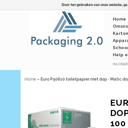
Door het gebruiken van onze website, ga
Home
Omsno
Karto
Appar
Schoo
Help e
INLOGG
Home
»
Euro P50610 toiletpapier met dop - Matic dop
EUR
DOP
100