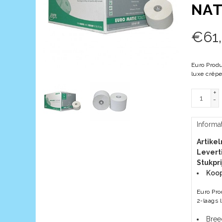
NAT
€
61
Euro Produ
luxe crêpe
+
-
Informa
Artike
Leverti
Stukpri
Koop
Euro Pro
2-laags 
Bree