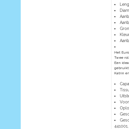
Leng
Diam
Aanta
​Aant
Gron
Kleur
Aant
Het Euro
Twee rol
Een idea
gebruikt
Katrin e
Capac
Tissu
Uits
Voor
Oplo
Gesc
Gesc
441001,