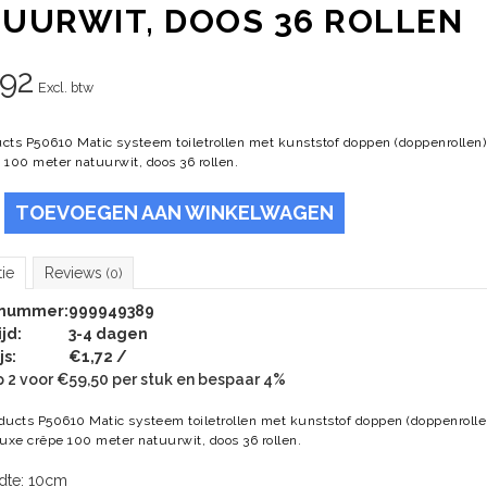
UURWIT, DOOS 36 ROLLEN
,92
Excl. btw
cts P50610 Matic systeem toiletrollen met kunststof doppen (doppenrollen)
 100 meter natuurwit, doos 36 rollen.
TOEVOEGEN AAN WINKELWAGEN
tie
Reviews
(0)
lnummer:
999949389
jd:
3-4 dagen
js:
€1,72 /
 2 voor €59,50 per stuk en bespaar 4%
ducts P50610 Matic systeem toiletrollen met kunststof doppen (doppenrolle
luxe crêpe 100 meter natuurwit, doos 36 rollen.
dte: 10cm