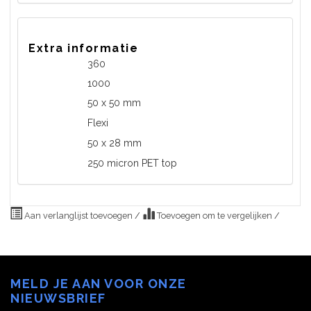
Extra informatie
Artikel
360
Aantal (VKE)
1000
Formaat
50 x 50 mm
Kleefstrook
Flexi
Lijm formaat
50 x 28 mm
Materiaal
250 micron PET top
Aan verlanglijst toevoegen
/
Toevoegen om te vergelijken
/
MELD JE AAN VOOR ONZE
NIEUWSBRIEF