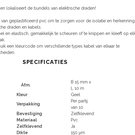
 en lokaliseert de bundels van elektrische draden!
 van geplastificeerd pvc om te zorgen voor de isolatie en herkenning
sche draden en kabels.
el en elastisch, gemakkelijk te scheuren of te knippen en kleeft op el
ak.
uik een kleurcode om verschillende types kabel van elkaar te
heiden.
SPECIFICATIES
B 15 mm x
Afm.
L 10 m
Kleur
Geel
Per partij
Verpakking
van 10
Bevestiging
Zelfklevend
Materiaal
Pvc
Zelfklevend
Ja
Dikte
150 µm