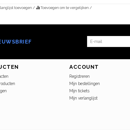
langlijst toevoegen
/
Toevoegen om te vergelijken
/
IEUWSBRIEF
UCTEN
ACCOUNT
ucten
Registreren
roducten
Mijn bestellingen
ngen
Mijn tickets
Mijn verlanglijst