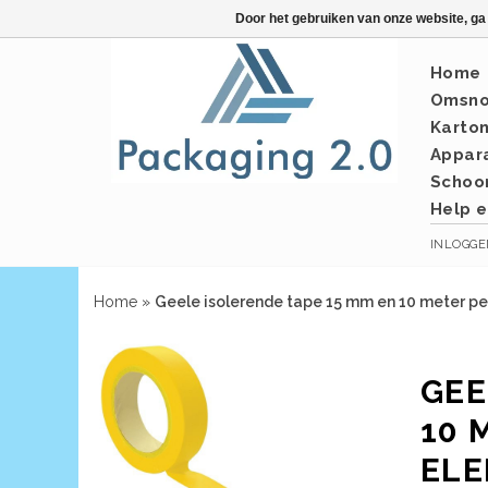
Door het gebruiken van onze website, ga
Home
Omsno
Karto
Appar
Schoo
Help e
INLOGG
Home
»
Geele isolerende tape 15 mm en 10 meter per 
GEE
10 
ELE