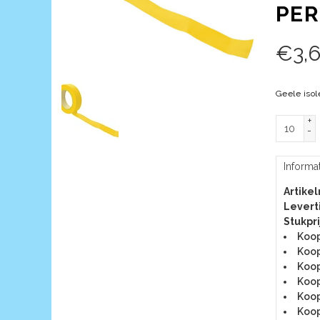
PER
€
3,
Geele isol
+
-
Informa
Artike
Leverti
Stukpri
Koop
Koop
Koop
Koop
Koop
Koop