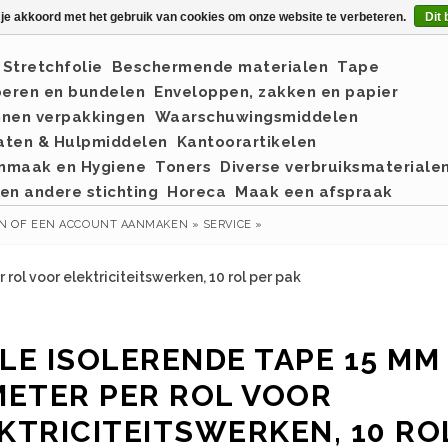
 je akkoord met het gebruik van cookies om onze website te verbeteren.
Dit 
Stretchfolie
Beschermende materialen
Tape
eren en bundelen
Enveloppen, zakken en papier
nnen verpakkingen
Waarschuwingsmiddelen
aten & Hulpmiddelen
Kantoorartikelen
nmaak en Hygiene
Toners
Diverse verbruiksmateriale
en andere stichting
Horeca
Maak een afspraak
EN
OF
EEN ACCOUNT AANMAKEN »
SERVICE »
rol voor elektriciteitswerken, 10 rol per pak
LE ISOLERENDE TAPE 15 MM
METER PER ROL VOOR
KTRICITEITSWERKEN, 10 RO