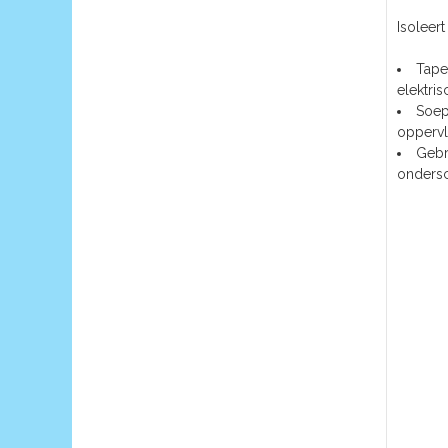
Isoleert
Tape
elektri
Soep
oppervl
Gebr
ondersc