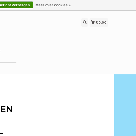
bericht verbergen
Meer over cookies »
€0,00
n
 EN
L