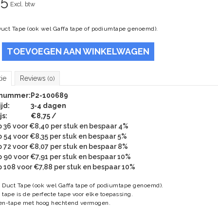
75
Excl. btw
Duct Tape (ook wel Gaffa tape of podiumtape genoemd).
TOEVOEGEN AAN WINKELWAGEN
tie
Reviews
(0)
lnummer:
P2-100689
jd:
3-4 dagen
js:
€8,75 /
 36 voor €8,40 per stuk en bespaar 4%
 54 voor €8,35 per stuk en bespaar 5%
 72 voor €8,07 per stuk en bespaar 8%
 90 voor €7,91 per stuk en bespaar 10%
 108 voor €7,88 per stuk en bespaar 10%
 Duct Tape (ook wel Gaffa tape of podiumtape genoemd).
 tape is de perfecte tape voor elke toepassing.
nen-tape met hoog hechtend vermogen.