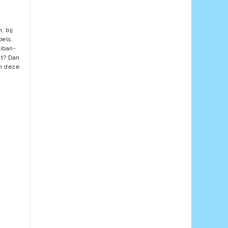
, bij
bels.
hiban-
kt? Dan
an deze