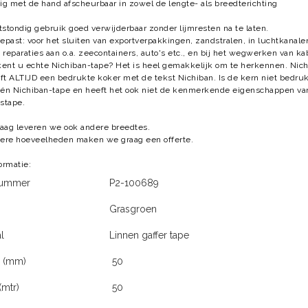
g met de hand afscheurbaar in zowel de lengte- als breedterichting
ortstondig gebruik goed verwijderbaar zonder lijmresten na te laten.
gepast: voor het sluiten van exportverpakkingen, zandstralen, in luchtkanalen
ke reparaties aan o.a. zeecontainers, auto's etc., en bij het wegwerken van ka
ent u echte Nichiban-tape? Het is heel gemakkelijk om te herkennen. Nic
ft ALTIJD een bedrukte koker met de tekst Nichiban. Is de kern niet bedru
één Nichiban-tape en heeft het ook niet de kenmerkende eigenschappen v
tstape.
aag leveren we ook andere breedtes.
tere hoeveelheden maken we graag een offerte.
formatie:
lnummer
P2-100689
Grasgroen
l
Linnen gaffer tape
e (mm)
50
(mtr)
50