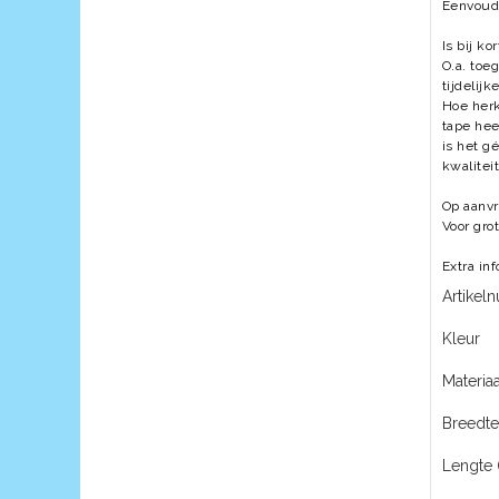
Eenvoudi
Is bij k
O.a. toe
tijdelij
Hoe herk
tape hee
is het g
kwalitei
Op aanvr
Voor gro
Extra in
Artike
Kleur
Materiaa
Breedt
Lengte 