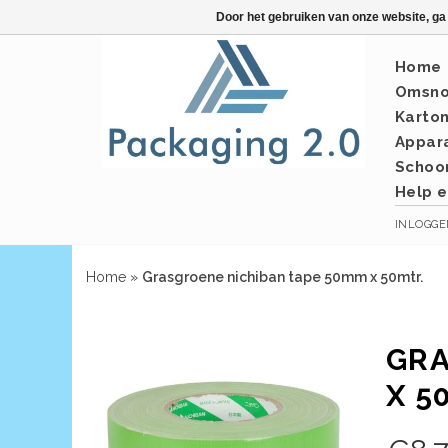
Door het gebruiken van onze website, ga
Home
Omsno
Karto
Appar
Schoo
Help e
INLOGG
Home
»
Grasgroene nichiban tape 50mm x 50mtr.
GRA
X 5