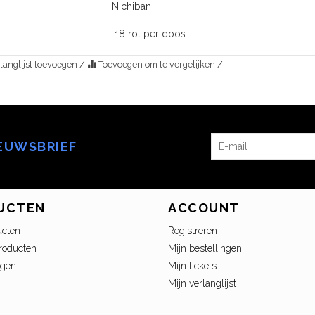
Nichiban
18 rol per doos
langlijst toevoegen
/
Toevoegen om te vergelijken
/
IEUWSBRIEF
UCTEN
ACCOUNT
ucten
Registreren
roducten
Mijn bestellingen
ngen
Mijn tickets
Mijn verlanglijst