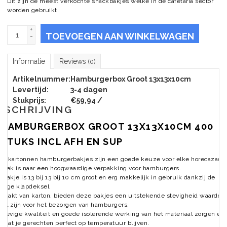
Dit zijn de meest verkochte snackbakjes welke in de cafetaria sector
worden gebruikt.
+
TOEVOEGEN AAN WINKELWAGEN
-
Informatie
Reviews
(0)
Artikelnummer:
Hamburgerbox Groot 13x13x10cm
Levertijd:
3-4 dagen
Stukprijs:
€59,94 /
ESCHRIJVING
HAMBURGERBOX GROOT 13X13X10CM 400
STUKS INCL AFH EN SUP
ze kartonnen hamburgerbakjes zijn een goede keuze voor elke horecazaak 
zoek is naar een hoogwaardige verpakking voor hamburgers.
 bakje is 13 bij 13 bij 10 cm groot en erg makkelijk in gebruik dankzij de
dige klapdeksel.
aakt van karton, bieden deze bakjes een uitstekende stevigheid waardoor
aal zijn voor het bezorgen van hamburgers.
stevige kwaliteit en goede isolerende werking van het materiaal zorgen er 
r dat je gerechten perfect op temperatuur blijven.