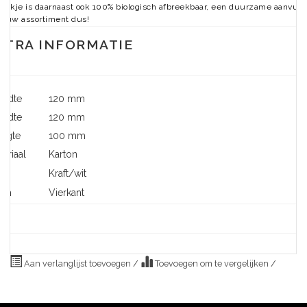
 bakje is daarnaast ook 100% biologisch afbreekbaar, een duurzame aanvull
jouw assortiment dus!
XTRA INFORMATIE
eedte
120 mm
eedte
120 mm
ogte
100 mm
eriaal
Karton
eur
Kraft/wit
rm
Vierkant
Aan verlanglijst toevoegen
/
Toevoegen om te vergelijken
/