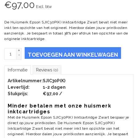
€
97,00
Excl. btw
De Huismerk Epson SJIC30P(K) Inktcartridge Zwart bevat niet meer
inkt ten opzichte van het origineel. Hierdoor dalen jouw printkosten
aanzienlijk. Je bespaart in totaal 38% per afdruk ten opzichte van de
originele inktcartridge.
+
TOEVOEGEN AAN WINKELWAGEN
-
Informatie
Reviews
(0)
Artikelnummer:
SJIC30P(K)
Levertijd:
1-2 dagen
Stukprijs:
€97,00 /
Minder betalen met onze huismerk
inktcartridges
Met de Huismerk Epson SJIC30P(K) Inktcartridge Zwart bespaar je
direct op jouw printkosten. De Huismerk Epson SJIC30P(K)
Inktcartridge Zwart bevat niet meer inkt ten opzichte van het
origineel. Hierdoor dalen jouw printkosten aanzienlijk. Je bespaart