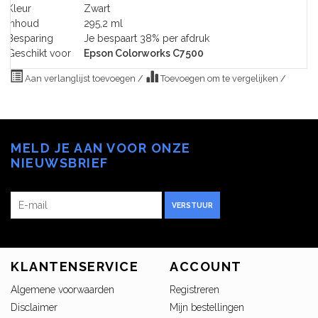
Kleur
Zwart
Inhoud
295,2 ml
Besparing
Je bespaart 38% per afdruk
Geschikt voor
Epson Colorworks C7500
Aan verlanglijst toevoegen
/
Toevoegen om te vergelijken
/
MELD JE AAN VOOR ONZE
NIEUWSBRIEF
VERSTUUR
KLANTENSERVICE
ACCOUNT
Algemene voorwaarden
Registreren
Disclaimer
Mijn bestellingen