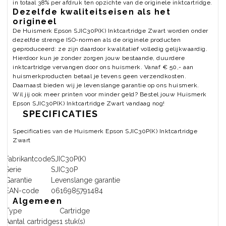
in totaal 38% per afdruk ten opzichte van de originele inktcartridge.
Dezelfde kwaliteitseisen als het
origineel
De Huismerk Epson SJIC30P(K) Inktcartridge Zwart worden onder
dezelfde strenge ISO-normen als de originele producten
geproduceerd: ze zijn daardoor kwalitatief volledig gelijkwaardig.
Hierdoor kun je zonder zorgen jouw bestaande, duurdere
inktcartridge vervangen door ons huismerk. Vanaf € 50,- aan
huismerkproducten betaal je tevens geen verzendkosten.
Daarnaast bieden wij je levenslange garantie op ons huismerk.
Wil jij ook meer printen voor minder geld? Bestel jouw Huismerk
Epson SJIC30P(K) Inktcartridge Zwart vandaag nog!
SPECIFICATIES
Specificaties van de Huismerk Epson SJIC30P(K) Inktcartridge
Zwart
Fabrikantcode
SJIC30P(K)
Serie
SJIC30P
Garantie
Levenslange garantie
EAN-code
0616985791484
Algemeen
Type
Cartridge
Aantal cartridges
1 stuk(s)