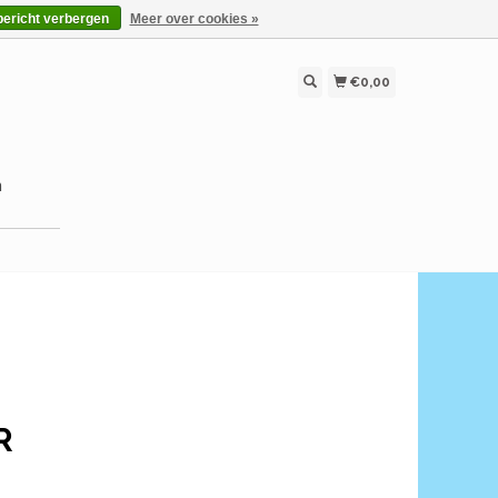
bericht verbergen
Meer over cookies »
€0,00
n
R