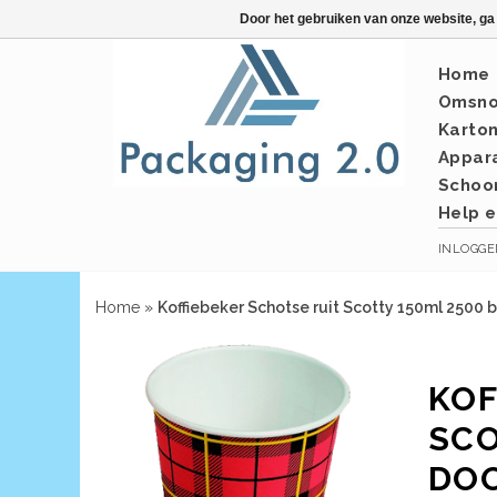
Door het gebruiken van onze website, ga
Home
Omsno
Karto
Appar
Schoo
Help e
INLOGG
Home
»
Koffiebeker Schotse ruit Scotty 150ml 2500 
KOF
SCO
DO