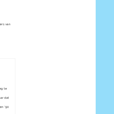
ers van
eg te
ar dat
ren '90