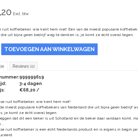
,20
Excl. btw
 ruit koffiebeker, wie kent hem niet! Eén van de meest populaire koffiebek
die uit bijna geen bedrijf weg te denken is, je komt ze écht overal tegen.
TOEVOEGEN AAN WINKELWAGEN
tie
Reviews
(0)
lnummer:
999999619
jd:
3-4 dagen
js:
€68,20 /
se ruit koffiebeker, wie kent hem niet!
de meest populaire koffiebekers van Nederland die uit bijna geen bedrijf w
s, je komt ze écht overal tegen.
eggen dat dit een beker is uit Schotland en de beker daar vandaan komt, ma
...
se ruit koffiebeker is een écht Nederlands product en is ergens in begin ja
uceerd.