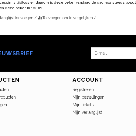
 dessin is tijdloos en daarom is deze beker vandaag de dag nog steeds popula
en deze beker in 180ml.
langlijst toevoegen
/
Toevoegen om te vergelijken
/
IEUWSBRIEF
UCTEN
ACCOUNT
ucten
Registreren
roducten
Mijn bestellingen
ngen
Mijn tickets
Mijn verlanglijst