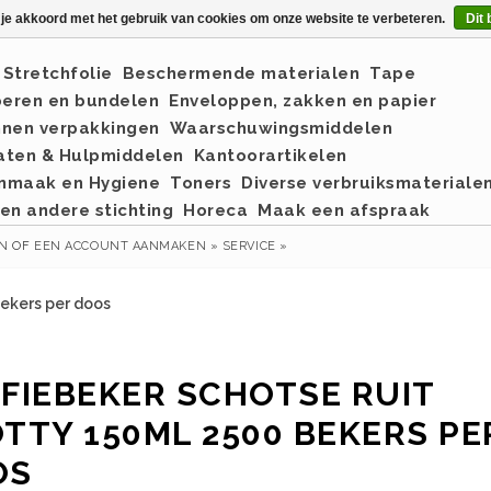
 je akkoord met het gebruik van cookies om onze website te verbeteren.
Dit 
Stretchfolie
Beschermende materialen
Tape
eren en bundelen
Enveloppen, zakken en papier
nnen verpakkingen
Waarschuwingsmiddelen
aten & Hulpmiddelen
Kantoorartikelen
nmaak en Hygiene
Toners
Diverse verbruiksmateriale
en andere stichting
Horeca
Maak een afspraak
EN
OF
EEN ACCOUNT AANMAKEN »
SERVICE »
bekers per doos
FIEBEKER SCHOTSE RUIT
TTY 150ML 2500 BEKERS PE
OS