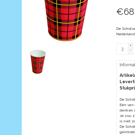
€
68
De Schotse
Nederland 
+
-
Informa
Artike
Leverti
Stukpri
De Schot
Eén van 
denken i
Je zou z
is niet zo
De Schot
geïntrod