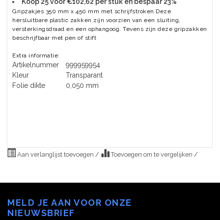
Koop 25 voor €102,62 per stuk en bespaar 23%
Gripzakjes 350 mm x 450 mm met schrijfstroken Deze
hersluitbare plastic zakken zijn voorzien van een sluiting,
versterkingsdraad en een ophangoog. Tevens zijn deze gripzakken
beschrijfbaar met pen of stift
Extra informatie:
Artikelnummer
999959954
Kleur
Transparant
Folie dikte
0,050 mm
Aan verlanglijst toevoegen
/
Toevoegen om te vergelijken
/
MELD JE AAN VOOR ONZE
NIEUWSBRIEF