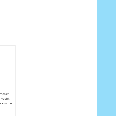
emaakt
 vocht,
ie om de