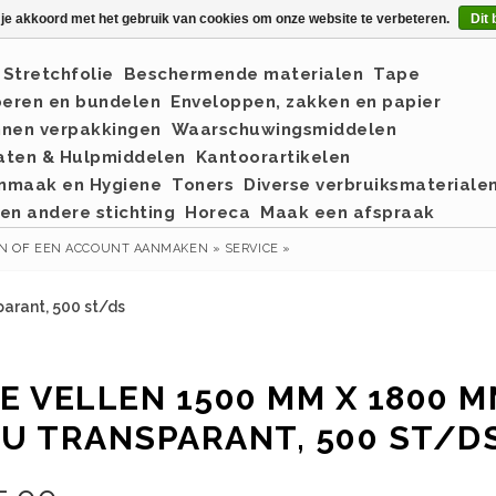
 je akkoord met het gebruik van cookies om onze website te verbeteren.
Dit 
Stretchfolie
Beschermende materialen
Tape
eren en bundelen
Enveloppen, zakken en papier
nnen verpakkingen
Waarschuwingsmiddelen
aten & Hulpmiddelen
Kantoorartikelen
nmaak en Hygiene
Toners
Diverse verbruiksmateriale
en andere stichting
Horeca
Maak een afspraak
EN
OF
EEN ACCOUNT AANMAKEN »
SERVICE »
arant, 500 st/ds
E VELLEN 1500 MM X 1800 
U TRANSPARANT, 500 ST/D