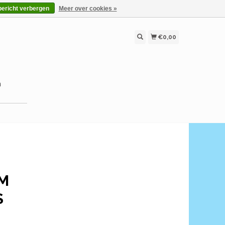
bericht verbergen
Meer over cookies »
€0,00
n
MM
S