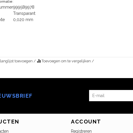
formatie:
lnummer
999589978
Transparant
kte
0,020 mm
langlijst toevoegen
/
Toevoegen om te vergelijken
/
IEUWSBRIEF
UCTEN
ACCOUNT
ucten
Registreren