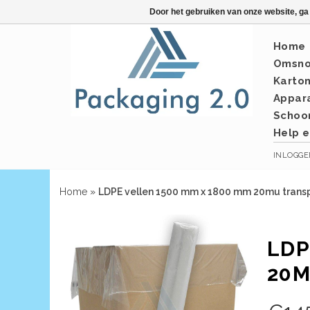
Door het gebruiken van onze website, ga
Home
Omsno
Karto
Appar
Schoo
Help e
INLOGG
Home
»
LDPE vellen 1500 mm x 1800 mm 20mu transp
LDP
20M