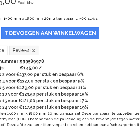
5,00
Excl. btw
en 1500 mm x 1800 mm 20mu transparant, 500 st/ds
TOEVOEGEN AAN WINKELWAGEN
tie
Reviews
(0)
lnummer:
999589978
js:
€145,00 /
 2 voor €137,00 per stuk en bespaar 6%
 4 voor €132,00 per stuk en bespaar 9%
 5 voor €129,00 per stuk en bespaar 11%
 10 voor €123,50 per stuk en bespaar 15%
 15 voor €121,00 per stuk en bespaar 17%
 24 voor €117,50 per stuk en bespaar 19%
llen 1500 mm x 1800 mm 20mu transparant Deze transparante topvellen g
ethyleen (LDPE) beschermen de palletlading aan de bovenzijde tegen water,
stof. Deze afdekvellen zitten verpakt op rol en hebben een afscheurperforat
m.