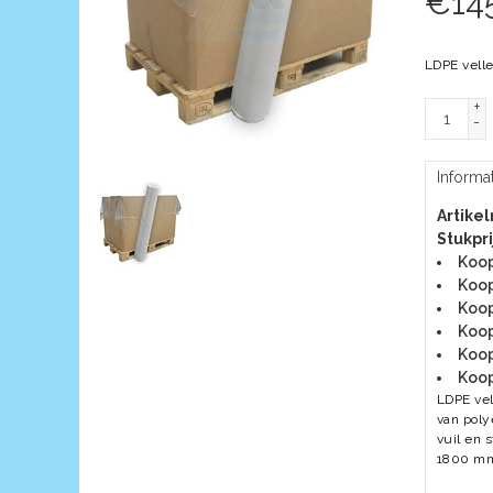
€
14
LDPE vell
+
-
Informa
Artike
Stukpri
Koop
Koop
Koop
Koop
Koop
Koop
LDPE ve
van poly
vuil en 
1800 m