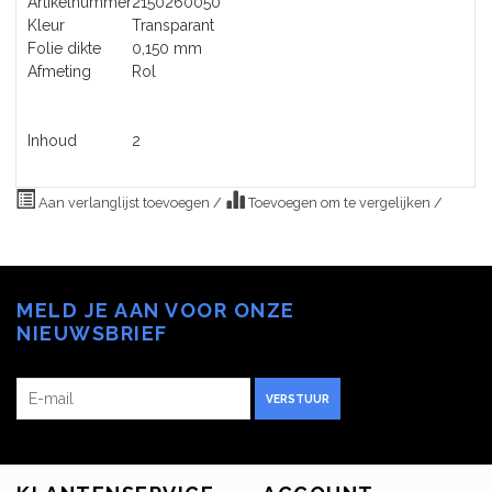
Artikelnummer
2150260050
Kleur
Transparant
Folie dikte
0,150 mm
Afmeting
Rol
Inhoud
2
Aan verlanglijst toevoegen
/
Toevoegen om te vergelijken
/
MELD JE AAN VOOR ONZE
NIEUWSBRIEF
VERSTUUR