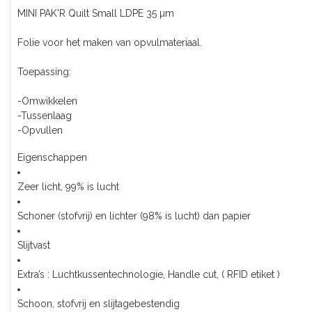
MINI PAK'R Quilt Small LDPE 35 µm
Folie voor het maken van opvulmateriaal.
Toepassing:
-Omwikkelen
-Tussenlaag
-Opvullen
Eigenschappen
Zeer licht, 99% is lucht
Schoner (stofvrij) en lichter (98% is lucht) dan papier
Slijtvast
Extra’s : Luchtkussentechnologie, Handle cut, ( RFID etiket )
Schoon, stofvrij en slijtagebestendig