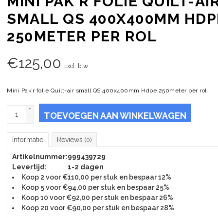
MINI PAK’R FOLIE QUILT-AI
SMALL QS 400X400MM HDP
250METER PER ROL
€
125,00
Excl. btw
Mini Pak’r folie Quilt-air small QS 400x400mm Hdpe 250meter per rol
+
TOEVOEGEN AAN WINKELWAGEN
-
Informatie
Reviews
(0)
Artikelnummer:
999439729
Levertijd:
1-2 dagen
Koop 2 voor €110,00 per stuk en bespaar 12%
Koop 5 voor €94,00 per stuk en bespaar 25%
Koop 10 voor €92,00 per stuk en bespaar 26%
Koop 20 voor €90,00 per stuk en bespaar 28%