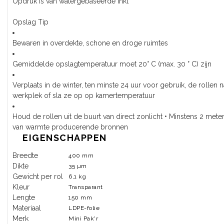
Opdruk is van watergebaseerde inkt
Opslag Tip
Bewaren in overdekte, schone en droge ruimtes
Gemiddelde opslagtemperatuur moet 20° C (max. 30 ° C) zijn
Verplaats in de winter, ten minste 24 uur voor gebruik, de rollen 
werkplek of sla ze op op kamertemperatuur
Houd de rollen uit de buurt van direct zonlicht • Minstens 2 meter
van warmte producerende bronnen
EIGENSCHAPPEN
Breedte
400 mm
Dikte
35 µm
Gewicht per rol
6,1 kg
Kleur
Transparant
Lengte
150 mm
Materiaal
LDPE-folie
Merk
Mini Pak'r