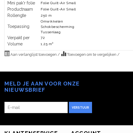
Mini pak'r folie
Folie Quilt-Air Small
Productnaam
Folie Quilt-Air Small
Rollengte
250 m
Omwikkelen
Toepassing
Schokbescherming
Tussenlaag
Verpakt per
72
Volume
1,25 m³
Aan verlanglijst toevoegen
/
Toevoegen om te vergelijken
/
MELD JE AAN VOOR ONZE
NIEUWSBRIEF
VERSTUUR