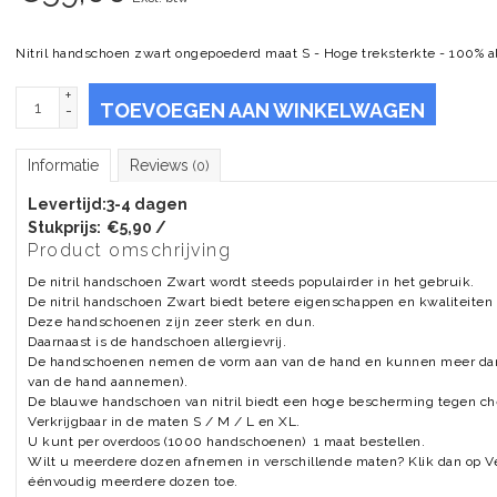
Nitril handschoen zwart ongepoederd maat S - Hoge treksterkte - 100% al
+
TOEVOEGEN AAN WINKELWAGEN
-
Informatie
Reviews
(0)
Levertijd:
3-4 dagen
Stukprijs:
€5,90 /
Product omschrijving
De nitril handschoen Zwart wordt steeds populairder in het gebruik.
De nitril handschoen Zwart biedt betere eigenschappen en kwaliteiten
Deze handschoenen zijn zeer sterk en dun.
Daarnaast is de handschoen allergievrij.
De handschoenen nemen de vorm aan van de hand en kunnen meer dan
van de hand aannemen).
De blauwe handschoen van nitril biedt een hoge bescherming tegen ch
Verkrijgbaar in de maten S / M / L en XL.
U kunt per overdoos (1000 handschoenen) 1 maat bestellen.
Wilt u meerdere dozen afnemen in verschillende maten? Klik dan op 
éénvoudig meerdere dozen toe.