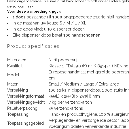
Deze ongepoederde, blauwe nitril handschoen wordt onder andere gebruik
de schoonmaak.
Voor deze aanbieding krijgt u:
1 doos
bestaande uit
1000
ongepoederde zwarte nitril hands
In de maat van uw keuze S / M / L / XL;
In de doos vindt u 10 dispenser dozen;
Elke dispenser doos bevat
100 handschoenen
Product specificaties
Materialen
Nitril poedervrij
Kwaliteit
Klasse 1, FDA 510 (K) nr. K 891424 ( NEN no
Europese handmaat met gerolde boordrand,
Model
cm
Maten
Small / Medium / Large / Extra-large
Verpakking
100 stuks in dispenserdoos, 1.000 stuks in
Verpakkingsformaat
455(L) x 255(B) x 253(H) mm
Verpakkingsgewicht
7 kg per verzendkarton
Palletverpakking
45 verzendkartons
Toepassing
Hand- en producthygiëne, 100 % allergievri
Verplegende- en verzorgende sector, labora
Toepassingsgebied
voedingsmiddelen verwerkende industrie