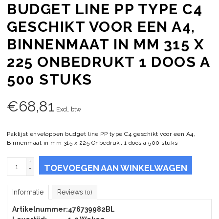
BUDGET LINE PP TYPE C4
GESCHIKT VOOR EEN A4,
BINNENMAAT IN MM 315 X
225 ONBEDRUKT 1 DOOS A
500 STUKS
€
68,81
Excl. btw
Paklijst enveloppen budget line PP type C4 geschikt voor een A4,
Binnenmaat in mm 315 x 225 Onbedrukt 1 doos a 500 stuks
+
TOEVOEGEN AAN WINKELWAGEN
-
Informatie
Reviews
(0)
Artikelnummer:
476739982BL