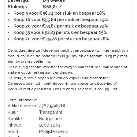
Levertijd:
1-3 Weken
Stukprijs:
€68,81 /
Koop 5 voor €56,74 per stuk en bespaar 18%
Koop 10 voor €55,66 per stuk en bespaar 19%
Koop 20 voor €53,87 per stuk en bespaar 22%
Koop 35 voor €51,83 per stuk en bespaar 25%
Koop 70 voor €49,28 per stuk en bespaar 28%
De budget line zelfklevende paklijst enveloppen zijn gemaakt van
een PP folie en de bodemfilm is 30 my en de topfilm is 25 my met
een 25 grams belijming.
Deze zijn geschikt voor het toevoegen van facturen, pakbonnen of
andere documenten aan zendingen.
De paklijst enveloppen kleven op vrijwel alle materialen.
De enveloppen zijn verkrijgbaar in transparante uitvoering of
bedrukt met de teksten 'Documents Enclosed', 'Packing List'.
Extra informatie:
Artikelnummer
476739982BL
Kleur
Transparant
Kwaliteit
Budget line
Inhoud
1000 stuks
Soort
Paklijstenvelop