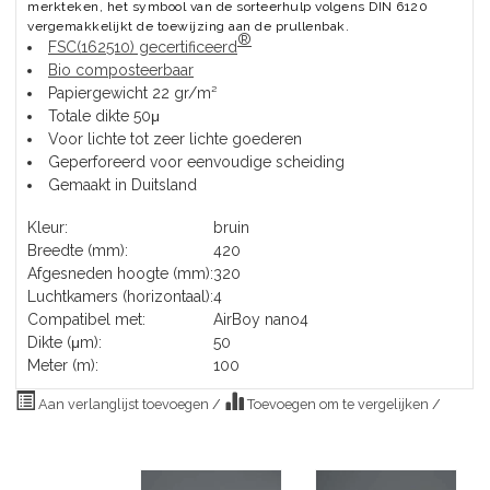
merkteken, het symbool van de sorteerhulp volgens DIN 6120
vergemakkelijkt de toewijzing aan de prullenbak.
®
FSC(162510) gecertificeerd
Bio composteerbaar
Papiergewicht 22 gr/m²
Totale dikte 50μ
Voor lichte tot zeer lichte goederen
Geperforeerd voor eenvoudige scheiding
Gemaakt in Duitsland
Kleur:
bruin
Breedte (mm):
420
Afgesneden hoogte (mm):
320
Luchtkamers (horizontaal):
4
Compatibel met:
AirBoy nano4
Dikte (μm):
50
Meter (m):
100
Aan verlanglijst toevoegen
/
Toevoegen om te vergelijken
/