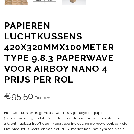
PAPIEREN
LUCHTKUSSENS
420X320MMX100METER
TYPE 9.8.3 PAPERWAVE
VOOR AIRBOY NANO 4
PRIJS PER ROL
€
95,50
Excl. btw
Het luchtkussen is gemaakt van 100% gerecycled papier
(hernieuwbare grondstoffen), de flinterdunne thuis composteerbare
afdichtingslaag heeft geen negatieve invloed op de recycleerbaarheid.
Het product is voorzien van het RESY-merkteken, het symbool van d