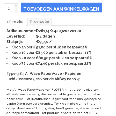
+
TOEVOEGEN AAN WINKELWAGEN
-
Informatie
Reviews
(0)
Artikelnummer:
D26174K1420320420100
Levertijd:
3-4 dagen
Stukprijs:
€95,50 /
Koop 5 voor €91,00 per stuk en bespaar 5%
Koop 10 voor €85,00 per stuk en bespaar 11%
Koop 40 voor €80,50 per stuk en bespaar 16%
Koop 72 voor €74,50 per stuk en bespaar 22%
Type 9.8.3 AirWave PaperWave - Papieren
luchtkussenzakjes voor de AirBoy nano 4:
Met AirWave PaperWave van FLÖTER krijgt u een biologisch
afbreekbare oplossing die uw verpakte goederen betrouwbaar
beschermt. Het luchtkussen is gemaakt van 100% gerecycled
papier (hernieuwbare grondstoffen), de flinterdunne thuis
composteerbare afdichtingslaag heeft geen negatieve invloed op
de recycleerbaarheid. Het product is voorzien van het RESY-