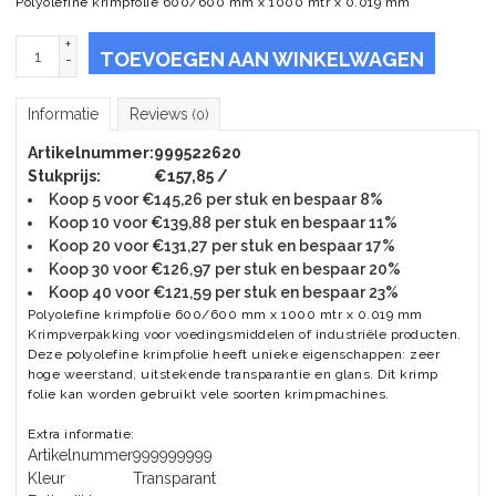
Polyolefine krimpfolie 600/600 mm x 1000 mtr x 0.019 mm
+
TOEVOEGEN AAN WINKELWAGEN
-
Informatie
Reviews
(0)
Artikelnummer:
999522620
Stukprijs:
€157,85 /
Koop 5 voor €145,26 per stuk en bespaar 8%
Koop 10 voor €139,88 per stuk en bespaar 11%
Koop 20 voor €131,27 per stuk en bespaar 17%
Koop 30 voor €126,97 per stuk en bespaar 20%
Koop 40 voor €121,59 per stuk en bespaar 23%
Polyolefine krimpfolie 600/600 mm x 1000 mtr x 0.019 mm
Krimpverpakking voor voedingsmiddelen of industriële producten.
Deze polyolefine krimpfolie heeft unieke eigenschappen: zeer
hoge weerstand, uitstekende transparantie en glans. Dit krimp
folie kan worden gebruikt vele soorten krimpmachines.
Extra informatie:
Artikelnummer
999999999
Kleur
Transparant