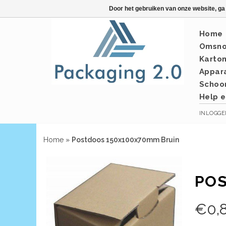
Door het gebruiken van onze website, ga
Home
Omsno
Karto
Appar
Schoo
Help e
INLOGG
Home
»
Postdoos 150x100x70mm Bruin
POS
€
0,