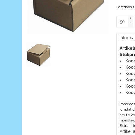
Postdoos 
+
-
Informa
Artike
Stukpri
Koop
Koop
Koop
Koop
Koop
Koop
Postdoos
omdat de
om te ve
monsterz
Extra in
Artike