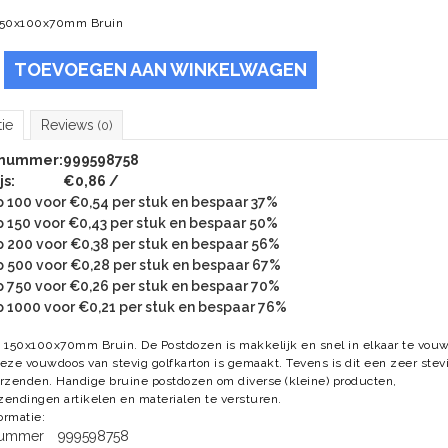
150x100x70mm Bruin
TOEVOEGEN AAN WINKELWAGEN
tie
Reviews
(0)
lnummer:
999598758
js:
€0,86 /
 100 voor €0,54 per stuk en bespaar 37%
 150 voor €0,43 per stuk en bespaar 50%
 200 voor €0,38 per stuk en bespaar 56%
 500 voor €0,28 per stuk en bespaar 67%
 750 voor €0,26 per stuk en bespaar 70%
 1000 voor €0,21 per stuk en bespaar 76%
 150x100x70mm Bruin. De Postdozen is makkelijk en snel in elkaar te vou
ze vouwdoos van stevig golfkarton is gemaakt. Tevens is dit een zeer stev
rzenden. Handige bruine postdozen om diverse (kleine) producten,
endingen artikelen en materialen te versturen.
formatie:
lnummer
999598758