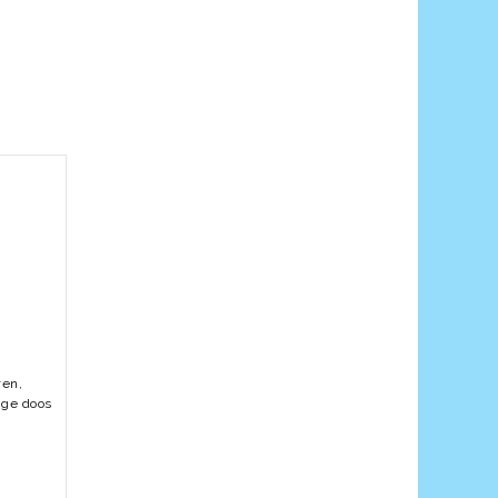
wen,
ige doos