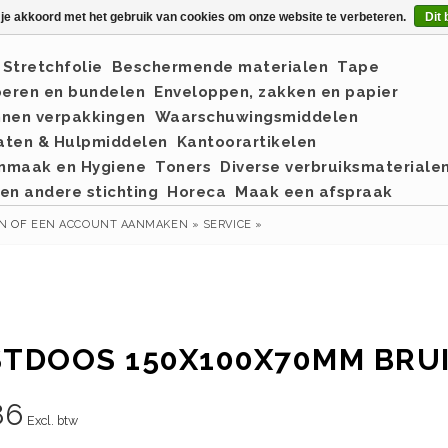
 je akkoord met het gebruik van cookies om onze website te verbeteren.
Dit 
Stretchfolie
Beschermende materialen
Tape
eren en bundelen
Enveloppen, zakken en papier
nnen verpakkingen
Waarschuwingsmiddelen
aten & Hulpmiddelen
Kantoorartikelen
nmaak en Hygiene
Toners
Diverse verbruiksmateriale
en andere stichting
Horeca
Maak een afspraak
EN
OF
EEN ACCOUNT AANMAKEN »
SERVICE »
TDOOS 150X100X70MM BRU
86
Excl. btw