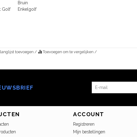
Bruin
t Golf
Enkelgolf
langlijst toevoegen
/
Toevoegen om te vergelijken
/
IEUWSBRIEF
UCTEN
ACCOUNT
ucten
Registreren
roducten
Mijn bestellingen