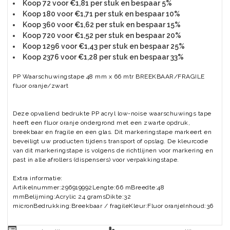
Koop 72 voor €1,81 per stuk en bespaar 5%
Koop 180 voor €1,71 per stuk en bespaar 10%
Koop 360 voor €1,62 per stuk en bespaar 15%
Koop 720 voor €1,52 per stuk en bespaar 20%
Koop 1296 voor €1,43 per stuk en bespaar 25%
Koop 2376 voor €1,28 per stuk en bespaar 33%
PP Waarschuwingstape 48 mm x 66 mtr BREEKBAAR/FRAGILE
fluor oranje/zwart
Deze opvallend bedrukte PP acryl low-noise waarschuwings tape
heeft een fluor oranje ondergrond met een zwarte opdruk,
breekbaar en fragile en een glas. Dit markeringstape markeert en
beveiligt uw producten tijdens transport of opslag. De kleurcode
van dit markeringstape is volgens de richtlijnen voor markering en
past in alle afrollers (dispensers) voor verpakkingstape.
Extra informatie:
Artikelnummer:296919992Lengte:66 mBreedte:48
mmBelijming:Acrylic 24 gramsDikte:32
micronBedrukking:Breekbaar / fragileKleur:Fluor oranjeInhoud:36