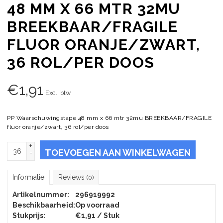
48 MM X 66 MTR 32MU
BREEKBAAR/FRAGILE
FLUOR ORANJE/ZWART,
36 ROL/PER DOOS
€
1,91
Excl. btw
PP Waarschuwingstape 48 mm x 66 mtr 32mu BREEKBAAR/FRAGILE
fluor oranje/zwart, 36 rol/per doos
+
TOEVOEGEN AAN WINKELWAGEN
-
Informatie
Reviews
(0)
Artikelnummer:
296919992
Beschikbaarheid:
Op voorraad
Stukprijs:
€1,91 / Stuk