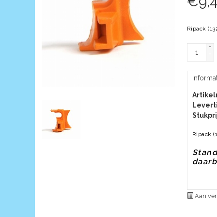
€
9,
Ripack (13
+
-
Informa
Artike
Leverti
Stukpri
Ripack (
Stand
daar
Aan ver