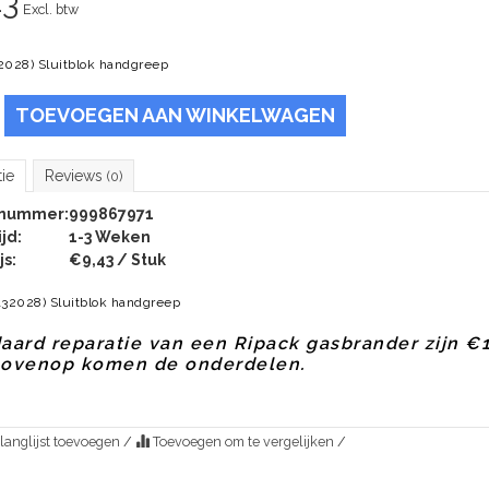
43
Excl. btw
2028) Sluitblok handgreep
TOEVOEGEN AAN WINKELWAGEN
tie
Reviews
(0)
lnummer:
999867971
jd:
1-3 Weken
js:
€9,43 / Stuk
132028) Sluitblok handgreep
aard reparatie van een Ripack gasbrander zijn €
bovenop komen de onderdelen.
langlijst toevoegen
/
Toevoegen om te vergelijken
/