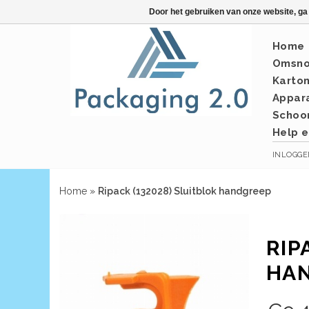
Door het gebruiken van onze website, ga
Home
Omsno
Karto
Appar
Schoo
Help e
INLOGG
Home
»
Ripack (132028) Sluitblok handgreep
RIP
HA