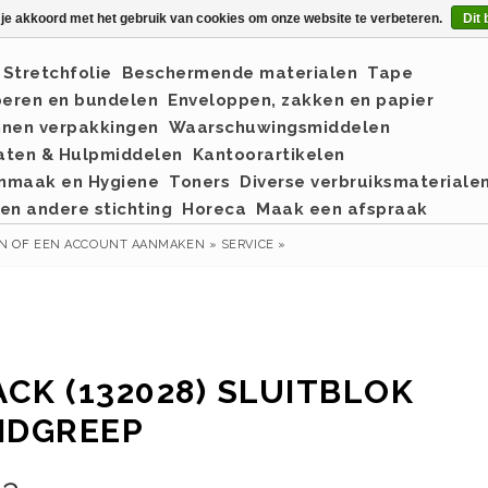
 je akkoord met het gebruik van cookies om onze website te verbeteren.
Dit 
Stretchfolie
Beschermende materialen
Tape
eren en bundelen
Enveloppen, zakken en papier
nnen verpakkingen
Waarschuwingsmiddelen
aten & Hulpmiddelen
Kantoorartikelen
nmaak en Hygiene
Toners
Diverse verbruiksmateriale
en andere stichting
Horeca
Maak een afspraak
EN
OF
EEN ACCOUNT AANMAKEN »
SERVICE »
ACK (132028) SLUITBLOK
NDGREEP