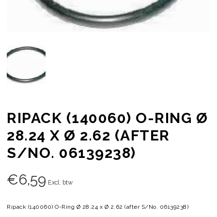
RIPACK (140060) O-RING Ø
28.24 X Ø 2.62 (AFTER
S/NO. 06139238)
€
6,59
Excl. btw
Ripack (140060) O-Ring Ø 28.24 x Ø 2.62 (after S/No. 06139238)