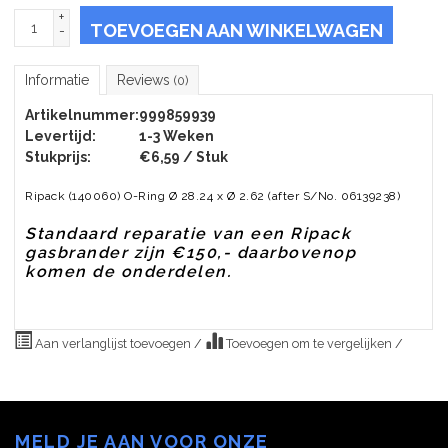
+
TOEVOEGEN AAN WINKELWAGEN
-
Informatie
Reviews
(0)
Artikelnummer:
999859939
Levertijd:
1-3 Weken
Stukprijs:
€6,59 / Stuk
Ripack (140060) O-Ring Ø 28.24 x Ø 2.62 (after S/No. 06139238)
Standaard reparatie van een Ripack
gasbrander zijn €150,- daarbovenop
komen de onderdelen.
Aan verlanglijst toevoegen
/
Toevoegen om te vergelijken
/
MELD JE AAN VOOR ONZE