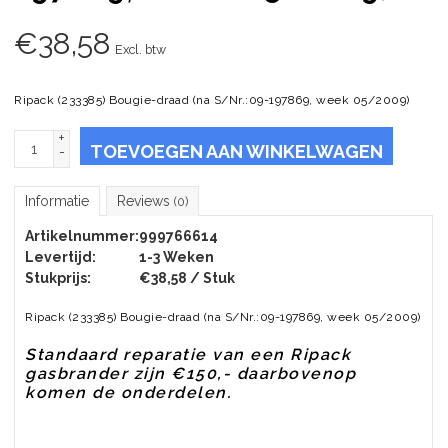
€
38,58
Excl. btw
Ripack (233385) Bougie-draad (na S/Nr.:09-197869, week 05/2009)
+
TOEVOEGEN AAN WINKELWAGEN
-
Informatie
Reviews
(0)
Artikelnummer:
999766614
Levertijd:
1-3 Weken
Stukprijs:
€38,58 / Stuk
Ripack (233385) Bougie-draad (na S/Nr.:09-197869, week 05/2009)
Standaard reparatie van een Ripack
gasbrander zijn €150,- daarbovenop
komen de onderdelen.