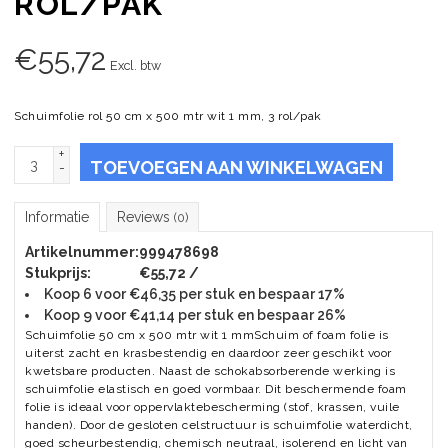
ROL/PAK
€
55,72
Excl. btw
Schuimfolie rol 50 cm x 500 mtr wit 1 mm, 3 rol/pak
+
TOEVOEGEN AAN WINKELWAGEN
-
Informatie
Reviews
(0)
Artikelnummer:
999478698
Stukprijs:
€55,72 /
Koop 6 voor €46,35 per stuk en bespaar 17%
Koop 9 voor €41,14 per stuk en bespaar 26%
Schuimfolie 50 cm x 500 mtr wit 1 mmSchuim of foam folie is
uiterst zacht en krasbestendig en daardoor zeer geschikt voor
kwetsbare producten. Naast de schokabsorberende werking is
schuimfolie elastisch en goed vormbaar. Dit beschermende foam
folie is ideaal voor oppervlaktebescherming (stof, krassen, vuile
handen). Door de gesloten celstructuur is schuimfolie waterdicht,
goed scheurbestendig, chemisch neutraal, isolerend en licht van