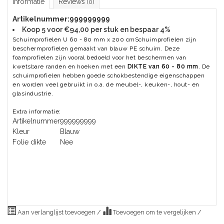
Informatie
Reviews
(0)
Artikelnummer:
999999999
Koop 5 voor €94,00 per stuk en bespaar 4%
Schuimprofielen U 60 - 80 mm x 200 cmSchuimprofielen zijn
beschermprofielen gemaakt van blauw PE schuim. Deze
foamprofielen zijn vooral bedoeld voor het beschermen van
kwetsbare randen en hoeken met een
DIKTE van 60 - 80 mm
. De
schuimprofielen hebben goede schokbestendige eigenschappen
en worden veel gebruikt in o.a. de meubel-, keuken-, hout- en
glasindustrie.
Extra informatie:
Artikelnummer
999999999
Kleur
Blauw
Folie dikte
Nee
Aan verlanglijst toevoegen
/
Toevoegen om te vergelijken
/