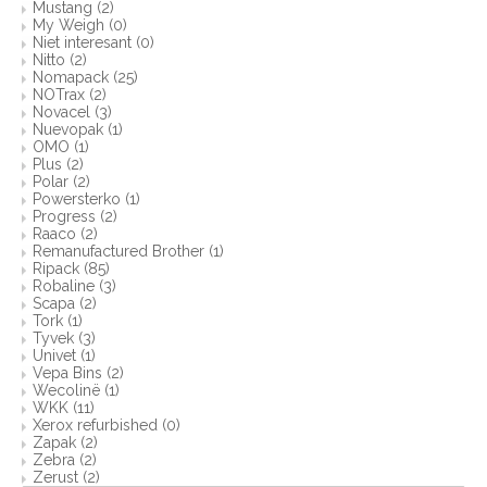
Mustang
(2)
My Weigh
(0)
Niet interesant
(0)
Nitto
(2)
Nomapack
(25)
NOTrax
(2)
Novacel
(3)
Nuevopak
(1)
OMO
(1)
Plus
(2)
Polar
(2)
Powersterko
(1)
Progress
(2)
Raaco
(2)
Remanufactured Brother
(1)
Ripack
(85)
Robaline
(3)
Scapa
(2)
Tork
(1)
Tyvek
(3)
Univet
(1)
Vepa Bins
(2)
Wecolinë
(1)
WKK
(11)
Xerox refurbished
(0)
Zapak
(2)
Zebra
(2)
Zerust
(2)