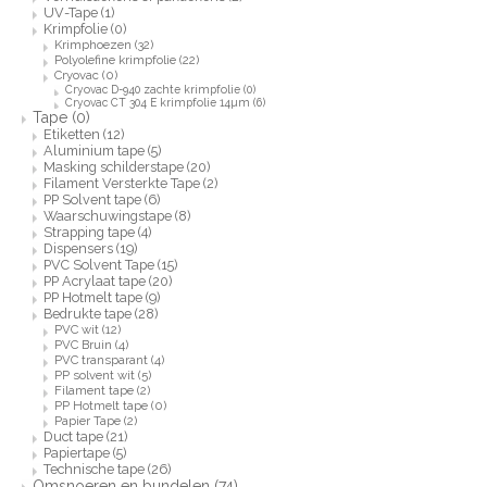
UV-Tape
(1)
Krimpfolie
(0)
Krimphoezen
(32)
Polyolefine krimpfolie
(22)
Cryovac
(0)
Cryovac D-940 zachte krimpfolie
(0)
Cryovac CT 304 E krimpfolie 14µm
(6)
Tape
(0)
Etiketten
(12)
Aluminium tape
(5)
Masking schilderstape
(20)
Filament Versterkte Tape
(2)
PP Solvent tape
(6)
Waarschuwingstape
(8)
Strapping tape
(4)
Dispensers
(19)
PVC Solvent Tape
(15)
PP Acrylaat tape
(20)
PP Hotmelt tape
(9)
Bedrukte tape
(28)
PVC wit
(12)
PVC Bruin
(4)
PVC transparant
(4)
PP solvent wit
(5)
Filament tape
(2)
PP Hotmelt tape
(0)
Papier Tape
(2)
Duct tape
(21)
Papiertape
(5)
Technische tape
(26)
Omsnoeren en bundelen
(74)