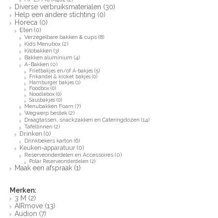
Diverse verbruiksmaterialen
(30)
Help een andere stichting
(0)
Horeca
(0)
Eten
(0)
Verzegelbare bakken & cups
(8)
Kids Menubox
(2)
Kilobakken
(3)
Bakken aluminium
(4)
A-Bakken
(0)
Frietbakjes en/of A-bakjes
(5)
Frikandel & kroket bakjes
(0)
Hamburger bakjes
(1)
Foodbox
(0)
Noodlebox
(0)
Sausbakjes
(0)
Menubakken Foam
(7)
Wegwerp bestek
(2)
Draagtassen, snackzakken en Cateringdozen
(14)
Tafellinnen
(2)
Drinken
(0)
Drinkbekers karton
(6)
Keuken-apparatuur
(0)
Reserveonderdelen en Accessoires
(0)
Polar Reserveonderdelen
(2)
Maak een afspraak
(1)
Merken:
3 M
(2)
AIRmove
(13)
Audion
(7)