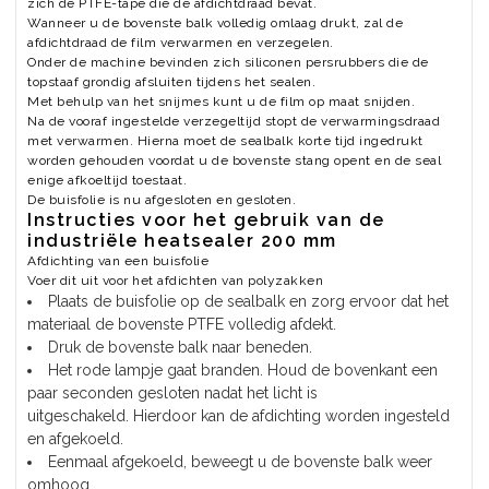
zich de PTFE-tape die de afdichtdraad bevat.
Wanneer u de bovenste balk volledig omlaag drukt, zal de
afdichtdraad de film verwarmen en verzegelen.
Onder de machine bevinden zich siliconen persrubbers die de
topstaaf grondig afsluiten tijdens het sealen.
Met behulp van het snijmes kunt u de film op maat snijden.
Na de vooraf ingestelde verzegeltijd stopt de verwarmingsdraad
met verwarmen. Hierna moet de sealbalk korte tijd ingedrukt
worden gehouden voordat u de bovenste stang opent en de seal
enige afkoeltijd toestaat.
De buisfolie is nu afgesloten en gesloten.
Instructies voor het gebruik van de
industriële heatsealer 200 mm
Afdichting van een buisfolie
Voer dit uit voor het afdichten van polyzakken
Plaats de buisfolie op de sealbalk en zorg ervoor dat het
materiaal de bovenste PTFE volledig afdekt.
Druk de bovenste balk naar beneden.
Het rode lampje gaat branden. Houd de bovenkant een
paar seconden gesloten nadat het licht is
uitgeschakeld. Hierdoor kan de afdichting worden ingesteld
en afgekoeld.
Eenmaal afgekoeld, beweegt u de bovenste balk weer
omhoog.