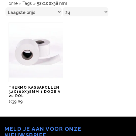
Home
»
Tags
»
52x100x38 mm
THERMO KASSAROLLEN
52X100X38MM 1 DOOS A
20 ROL
€39,69
MELD JE AAN VOOR ONZE
NIEUWSBRIEF