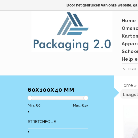
Door het gebruiken van onze website, ga
Home
Omsno
Karto
Appar
Schoo
Help e
INLOGG
Home
»
60X100X40 MM
Min: €
0
Max: €
45
STRETCHFOLIE