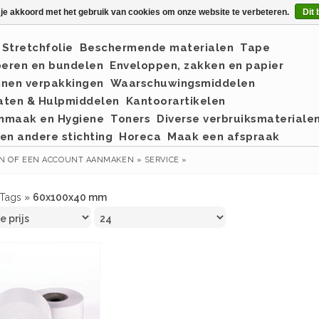
 je akkoord met het gebruik van cookies om onze website te verbeteren.
Dit 
Stretchfolie
Beschermende materialen
Tape
eren en bundelen
Enveloppen, zakken en papier
nnen verpakkingen
Waarschuwingsmiddelen
aten & Hulpmiddelen
Kantoorartikelen
nmaak en Hygiene
Toners
Diverse verbruiksmateriale
en andere stichting
Horeca
Maak een afspraak
EN
OF
EEN ACCOUNT AANMAKEN »
SERVICE »
Tags
»
60x100x40 mm